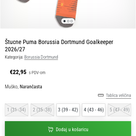
tisak
i
obradu
sportske
opreme
Štucne Puma Borussia Dortmund Goalkeeper
1. 7. 2025
2026/27
•
Kategorija:
Borussia Dortmund
1 min. čitanja
Play
€22,95
s PDV-om
for
More
Muško,
Narančasta
Victories
Tablica veličina
Pripremi
se
1 (31 -34)
2 (35 -38)
3 (39 - 42)
4 (43 - 46)
5 (47 - 49)
za
ženski
EURO
Dodaj u košaricu
2025