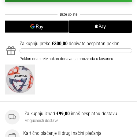
sa
službenim
dresovima
i
kopačkama
Nike,
Za kupnju preko
€300,00
dobivate besplatan poklon
adidas
i
PUMA.
Poklon odabirete nakon dodavanja proizvoda u košaricu.
Budi
dio
svake
utakmice,
gola…
Prikaži
Za kupnju iznad
€99,00
imaš besplatnu dostavu
sve
Mogućnosti dostave
članke
Kartično plaćanje ili drugi načini plaćanja