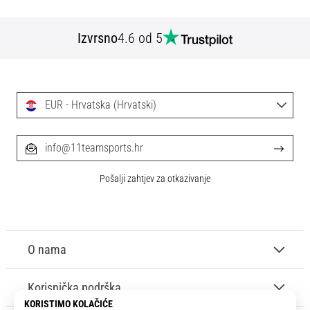
Izvrsno
4.6 od 5
EUR - Hrvatska (Hrvatski)
info@11teamsports.hr
Pošalji zahtjev za otkazivanje
O nama
Korisnička podrška