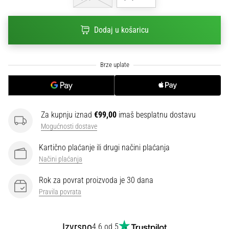
sa
službenim
dresovima
Dodaj u košaricu
i
kopačkama
Nike,
adidas
i
PUMA.
Budi
Za kupnju iznad
€99,00
imaš besplatnu dostavu
dio
Mogućnosti dostave
svake
utakmice,
Kartično plaćanje ili drugi načini plaćanja
gola…
Načini plaćanja
Rok za povrat proizvoda je 30 dana
Prikaži
Pravila povrata
sve
članke
Izvrsno
4.6 od 5