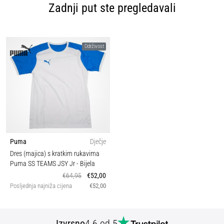
Zadnji put ste pregledavali
Održivost
Puma
Dječje
Dres (majica) s kratkim rukavima
Puma SS TEAMS JSY Jr
- Bijela
€64,95
€52,00
Posljednja najniža cijena
€52,00
Izvrsno
4.6 od 5