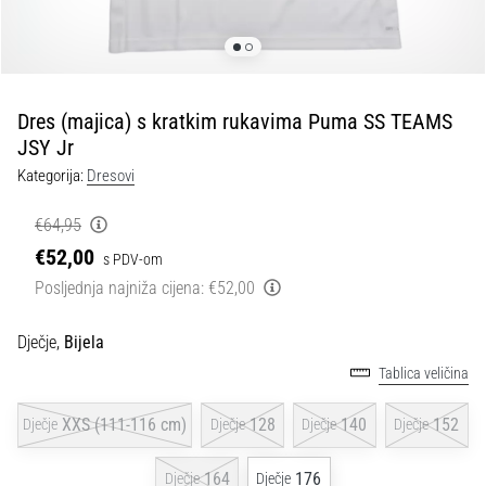
tisak
i
obradu
sportske
opreme
Dres (majica) s kratkim rukavima Puma SS TEAMS
JSY Jr
1. 7. 2025
Kategorija:
Dresovi
•
1 min. čitanja
€64,95
Play
€52,00
s PDV-om
for
Posljednja najniža cijena:
€52,00
More
Victories
Dječje,
Bijela
Pripremi
Tablica veličina
se
za
XXS (111-116 cm)
128
140
152
Dječje
Dječje
Dječje
Dječje
ženski
EURO
2025
164
176
Dječje
Dječje