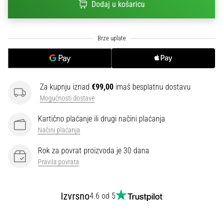
Dodaj u košaricu
sa
službenim
dresovima
i
kopačkama
Nike,
adidas
i
Za kupnju iznad
€99,00
imaš besplatnu dostavu
PUMA.
Mogućnosti dostave
Budi
dio
Kartično plaćanje ili drugi načini plaćanja
svake
Načini plaćanja
utakmice,
gola…
Rok za povrat proizvoda je 30 dana
Pravila povrata
Prikaži
Izvrsno
sve
4.6 od 5
članke