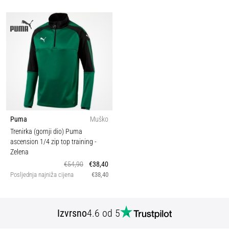
Puma
Muško
Trenirka (gornji dio) Puma
ascension 1/4 zip top training
-
Zelena
€54,90
€38,40
Posljednja najniža cijena
€38,40
Izvrsno
4.6 od 5