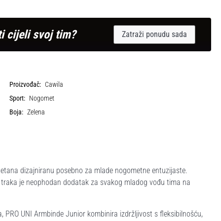
i cijeli svoj tim?
Zatraži ponudu sada
Proizvođač:
Cawila
Sport:
Nogomet
Boja:
Zelena
petana dizajniranu posebno za mlade nogometne entuzijaste.
a traka je neophodan dodatak za svakog mladog vođu tima na
, PRO UNI Armbinde Junior kombinira izdržljivost s fleksibilnošću,