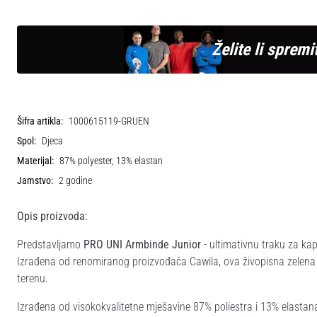
Želite li spremit
Šifra artikla:
1000615119-GRUEN
Spol:
Djeca
Materijal:
87% polyester, 13% elastan
Jamstvo:
2 godine
Opis proizvoda:
Predstavljamo
PRO UNI Armbinde Junior
- ultimativnu traku za ka
Izrađena od renomiranog proizvođača Cawila, ova živopisna zelen
terenu.
Izrađena od visokokvalitetne mješavine 87% poliestra i 13% elastana