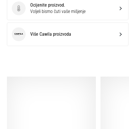
Ocijenite proizvod.
Ocijenite proizvod.
Voljeli bismo čuti vaše mišjenje
Više Cawila proizvoda
Cawila