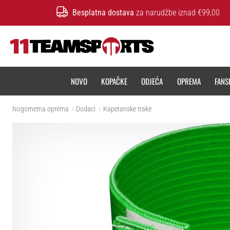
Besplatna dostava
za narudžbe iznad €99,00
11teamsports.hr
NOVO
KOPAČKE
ODJEĆA
OPREMA
FANS
Nogometna oprema
Dodaci
Kapetanske trake