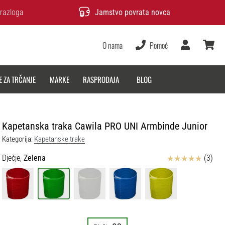
razloga
Jamstvo povrata novca
O nama
Pomoć
Korisnik
košarica
E ZA TRČANJE
MARKE
RASPRODAJA
BLOG
Kapetanska traka Cawila PRO UNI Armbinde Junior
Kategorija:
Kapetanske trake
Ocjena proizvoda
Dječje,
Zelena
(3)