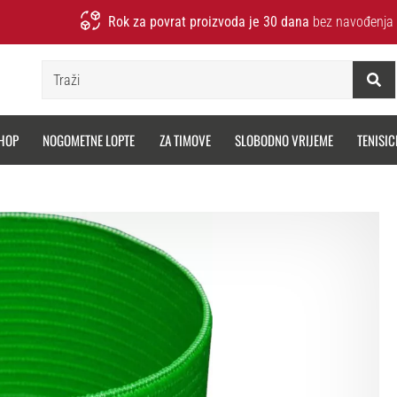
Rok za povrat proizvoda je 30 dana
bez navođenja 
Traži
HOP
NOGOMETNE LOPTE
ZA TIMOVE
SLOBODNO VRIJEME
TENISIC