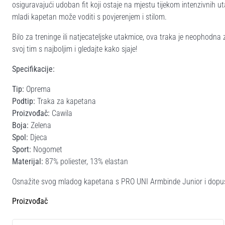
osiguravajući udoban fit koji ostaje na mjestu tijekom intenzivnih u
mladi kapetan može voditi s povjerenjem i stilom.
Bilo za treninge ili natjecateljske utakmice, ova traka je neopho
svoj tim s najboljim i gledajte kako sjaje!
Specifikacije:
Tip:
Oprema
Podtip:
Traka za kapetana
Proizvođač:
Cawila
Boja:
Zelena
Spol:
Djeca
Sport:
Nogomet
Materijal:
87% poliester, 13% elastan
Osnažite svog mladog kapetana s PRO UNI Armbinde Junior i dopusti
Proizvođač