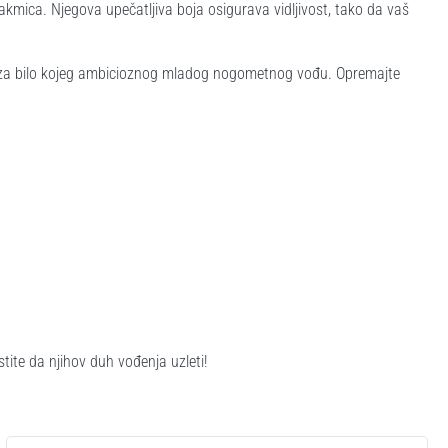
takmica. Njegova upečatljiva boja osigurava vidljivost, tako da vaš
dna za bilo kojeg ambicioznog mladog nogometnog vođu. Opremajte
te da njihov duh vođenja uzleti!