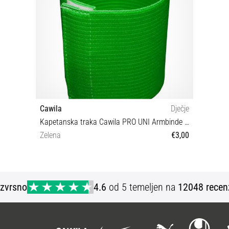
Cawila
Dječje
Kapetanska traka Cawila PRO UNI Armbinde Junior
Zelena
€3,00
OS
Izvrsno
4.6
od 5 temeljen na
12048 recen