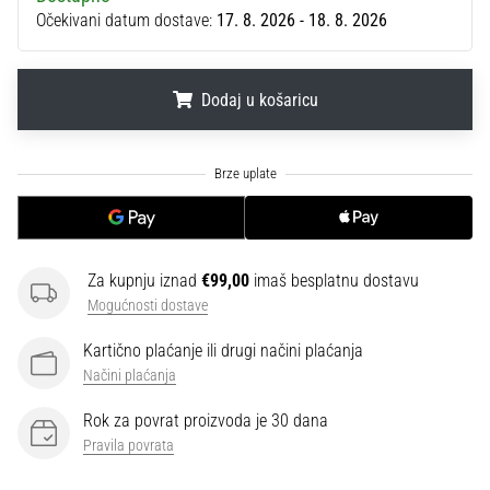
sa
Očekivani datum dostave:
17. 8. 2026 - 18. 8. 2026
službenim
dresovima
i
Dodaj u košaricu
kopačkama
Nike,
.
.
.
adidas
i
PUMA.
Budi
dio
svake
Za kupnju iznad
€99,00
imaš besplatnu dostavu
utakmice,
Mogućnosti dostave
gola…
Kartično plaćanje ili drugi načini plaćanja
Načini plaćanja
Prikaži
Rok za povrat proizvoda je 30 dana
sve
Pravila povrata
članke