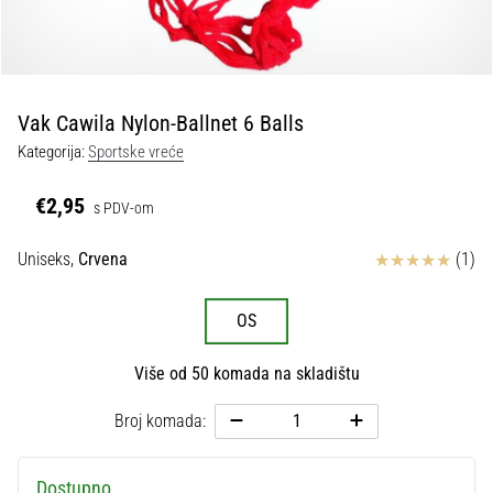
tisak
i
obradu
sportske
opreme
Vak Cawila Nylon-Ballnet 6 Balls
Kategorija:
Sportske vreće
1. 7. 2025
•
€2,95
s PDV-om
1 min. čitanja
Play
Ocjena proizvoda
Uniseks,
Crvena
(1)
for
More
OS
Victories
Pripremi
Više od 50 komada na skladištu
se
za
Broj komada:
ženski
EURO
2025
Dostupno