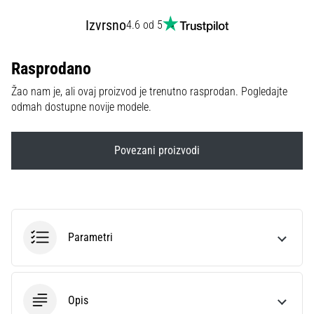
sa
Izvrsno
4.6 od 5
službenim
dresovima
i
Rasprodano
kopačkama
Nike,
Žao nam je, ali ovaj proizvod je trenutno rasprodan. Pogledajte
adidas
odmah dostupne novije modele.
i
PUMA.
Budi
Povezani proizvodi
dio
svake
utakmice,
gola…
Parametri
Prikaži
sve
članke
Opis