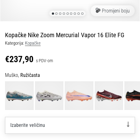
tisak
i
Promijeni boju
obradu
sportske
opreme
Kopačke Nike Zoom Mercurial Vapor 16 Elite FG
Kategorija:
Kopačke
1. 7. 2025
•
€237,90
s PDV-om
1 min. čitanja
Play
Muško,
Ružičasta
for
More
Victories
Pripremi
se
za
ženski
Izaberite veličinu
EURO
2025