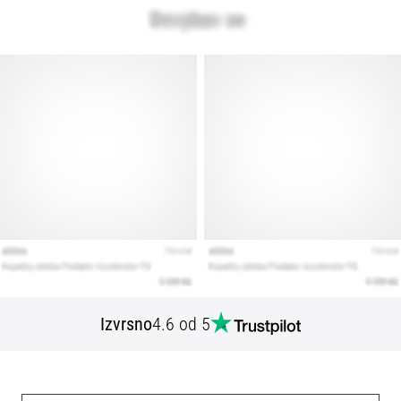
Izvrsno
4.6 od 5