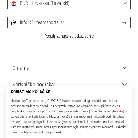
EUR - Hrvatska (Hrvatski)
info@11teamsports.hr
Pošalji zahtjev za otkazivanje
O nama
Korisnička podrška
11teamsports.hr
Tvoj smo pouzdani suigrač već više od 16 godina! Cijelo to vrijeme
donosimo ti najbolje i najnovije proizvode iz svijeta nogometa.