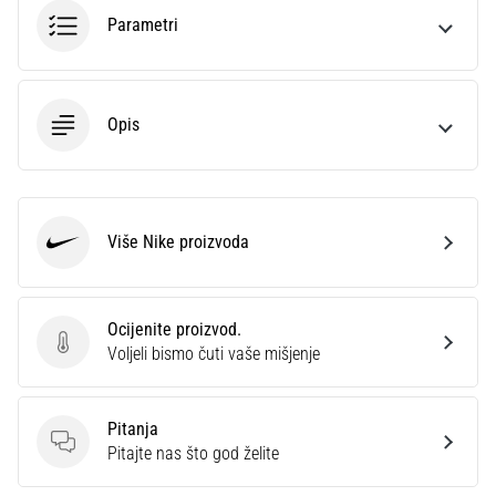
sa
Parametri
službenim
dresovima
i
kopačkama
Opis
Nike,
adidas
i
PUMA.
Budi
Više Nike proizvoda
Nike
dio
svake
utakmice,
Ocijenite proizvod.
gola…
Ocijenite proizvod.
Voljeli bismo čuti vaše mišjenje
Prikaži
Pitanja
sve
Pitanja
Pitajte nas što god želite
članke