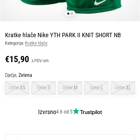
tisak
i
obradu
sportske
opreme
Kratke hlače Nike YTH PARK II KNIT SHORT NB
Kategorija:
Kratke hlače
1. 7. 2025
•
€15,90
s PDV-om
1 min. čitanja
Play
Dječje,
Zelena
for
More
XS
S
M
L
XL
Dječje
Dječje
Dječje
Dječje
Dječje
Victories
Pripremi
se
Izvrsno
4.6 od 5
za
ženski
EURO
2025