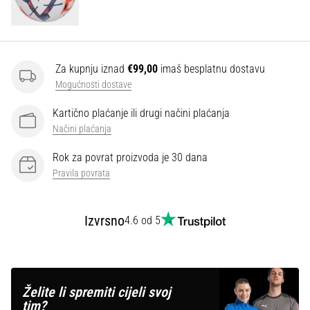
Za kupnju iznad
€99,00
imaš besplatnu dostavu
Mogućnosti dostave
Kartično plaćanje ili drugi načini plaćanja
Načini plaćanja
Rok za povrat proizvoda je 30 dana
Pravila povrata
Izvrsno
4.6 od 5
Želite li spremiti cijeli svoj
tim?