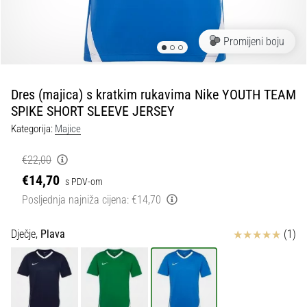
tisak
i
obradu
Promijeni boju
sportske
opreme
Dres (majica) s kratkim rukavima Nike YOUTH TEAM
1. 7. 2025
SPIKE SHORT SLEEVE JERSEY
•
Kategorija:
Majice
1 min. čitanja
Play
€22,00
for
€14,70
s PDV-om
More
Posljednja najniža cijena:
€14,70
Victories
Pripremi
Ocjena proizvoda
Dječje,
Plava
(1)
se
za
ženski
EURO
2025