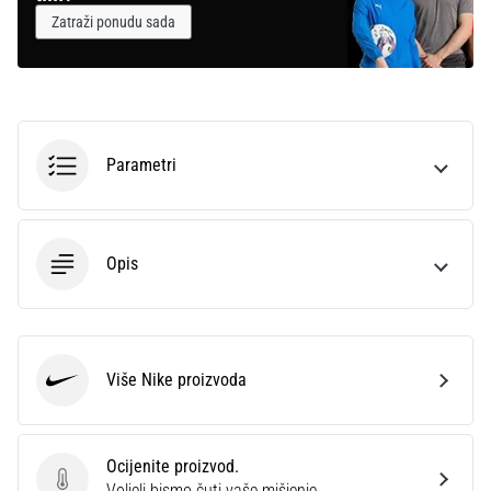
Zatraži ponudu sada
Parametri
Opis
Više Nike proizvoda
Nike
Ocijenite proizvod.
Ocijenite proizvod.
Voljeli bismo čuti vaše mišjenje