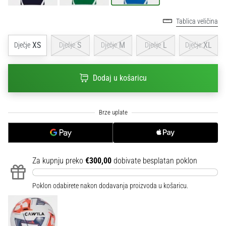
sa
službenim
Tablica veličina
dresovima
i
XS
S
M
L
XL
Dječje
Dječje
Dječje
Dječje
Dječje
kopačkama
Nike,
adidas
Dodaj u košaricu
i
PUMA.
Budi
dio
svake
utakmice,
gola…
Za kupnju preko
€300,00
dobivate besplatan poklon
Prikaži
Poklon odabirete nakon dodavanja proizvoda u košaricu.
sve
članke