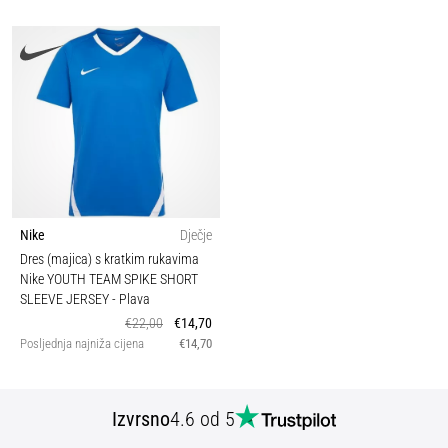
Nike
Dječje
Dres (majica) s kratkim rukavima
Nike YOUTH TEAM SPIKE SHORT
SLEEVE JERSEY
- Plava
€22,00
€14,70
Posljednja najniža cijena
€14,70
Izvrsno
4.6 od 5