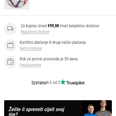
Za kupnju iznad
€99,00
imaš besplatnu dostavu
Mogućnosti dostave
Kartično plaćanje ili drugi načini plaćanja
Načini plaćanja
Rok za povrat proizvoda je 30 dana
Pravila povrata
Izvrsno
4.6 od 5
Želite li spremiti cijeli svoj
tim?