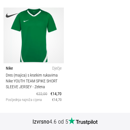
Nike
Dječje
Dres (majica) s kratkim rukavima
Nike YOUTH TEAM SPIKE SHORT
SLEEVE JERSEY
- Zelena
€22,00
€14,70
Posljednja najniža cijena
€14,70
Izvrsno
4.6 od 5