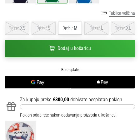
sa
službenim
Tablica veličina
dresovima
i
XS
S
M
L
XL
Dječje
Dječje
Dječje
Dječje
Dječje
kopačkama
Nike,
adidas
Dodaj u košaricu
i
PUMA.
Budi
dio
svake
utakmice,
gola…
Za kupnju preko
€300,00
dobivate besplatan poklon
Prikaži
Poklon odabirete nakon dodavanja proizvoda u košaricu.
sve
članke