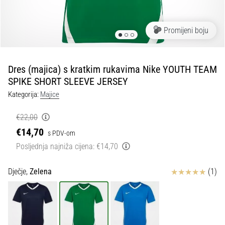
tisak
i
obradu
Promijeni boju
sportske
opreme
Dres (majica) s kratkim rukavima Nike YOUTH TEAM
1. 7. 2025
SPIKE SHORT SLEEVE JERSEY
•
Kategorija:
Majice
1 min. čitanja
Play
€22,00
for
€14,70
s PDV-om
More
Posljednja najniža cijena:
€14,70
Victories
Pripremi
Ocjena proizvoda
Dječje,
Zelena
(1)
se
za
ženski
EURO
2025