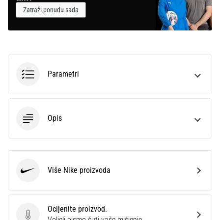
Zatraži ponudu sada
Parametri
Opis
Više Nike proizvoda
Nike
Ocijenite proizvod.
Ocijenite proizvod.
Voljeli bismo čuti vaše mišjenje