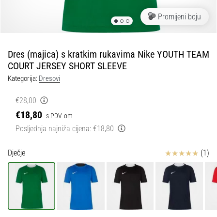
tisak
i
Promijeni boju
obradu
sportske
opreme
Dres (majica) s kratkim rukavima Nike YOUTH TEAM
COURT JERSEY SHORT SLEEVE
1. 7. 2025
Kategorija:
Dresovi
•
1 min. čitanja
€28,00
Play
€18,80
s PDV-om
for
Posljednja najniža cijena:
€18,80
More
Victories
Ocjena proizvoda
Dječje
(1)
Pripremi
se
za
ženski
EURO
2025