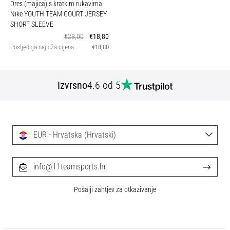
Dres (majica) s kratkim rukavima
Nike YOUTH TEAM COURT JERSEY
SHORT SLEEVE
€28,00
€18,80
Posljednja najniža cijena
€18,80
Izvrsno
4.6 od 5
EUR - Hrvatska (Hrvatski)
info@11teamsports.hr
Pošalji zahtjev za otkazivanje