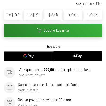
sa
Tablica veličina
službenim
dresovima
XS
S
M
L
XL
Dječje
Dječje
Dječje
Dječje
Dječje
i
kopačkama
Nike,
Dodaj u košaricu
adidas
i
PUMA.
Budi
dio
svake
utakmice,
Za kupnju iznad
€99,00
imaš besplatnu dostavu
gola…
Mogućnosti dostave
Kartično plaćanje ili drugi načini plaćanja
Prikaži
Načini plaćanja
sve
članke
Rok za povrat proizvoda je 30 dana
Pravila povrata