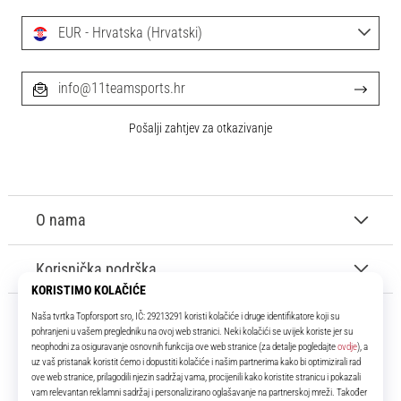
EUR - Hrvatska (Hrvatski)
info@11teamsports.hr
Pošalji zahtjev za otkazivanje
O nama
Korisnička podrška
11teamsports.hr
Tvoj smo pouzdani suigrač već više od 16 godina! Cijelo to vrijeme
donosimo ti najbolje i najnovije proizvode iz svijeta nogometa.