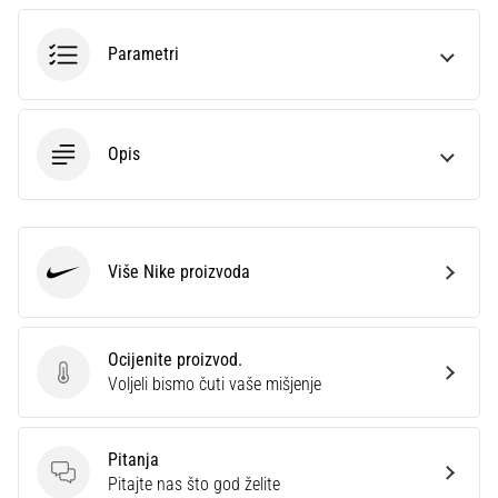
sa
službenim
Parametri
dresovima
i
kopačkama
Nike,
Opis
adidas
i
PUMA.
Budi
dio
Više Nike proizvoda
Nike
svake
utakmice,
gola…
Ocijenite proizvod.
Ocijenite proizvod.
Voljeli bismo čuti vaše mišjenje
Prikaži
sve
Pitanja
članke
Pitanja
Pitajte nas što god želite