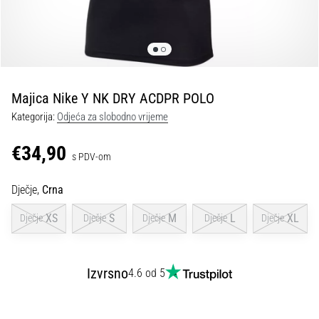
tisak
i
obradu
sportske
opreme
Majica Nike Y NK DRY ACDPR POLO
1. 7. 2025
Kategorija:
Odjeća za slobodno vrijeme
•
1 min. čitanja
€34,90
s PDV-om
Play
for
Dječje,
Crna
More
Victories
XS
S
M
L
XL
Dječje
Dječje
Dječje
Dječje
Dječje
Pripremi
se
za
Izvrsno
4.6 od 5
ženski
EURO
2025