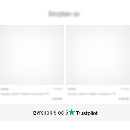
Izvrsno
4.6 od 5