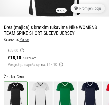
tisak
i
Promijeni boju
obradu
sportske
opreme
Dres (majica) s kratkim rukavima Nike WOMENS
TEAM SPIKE SHORT SLEEVE JERSEY
1. 7. 2025
Kategorija:
Majice
•
1 min. čitanja
€27,00
Play
€18,10
s PDV-om
for
Posljednja najniža cijena:
€18,10
More
Victories
Žensko,
Crna
Pripremi
se
za
ženski
EURO
2025