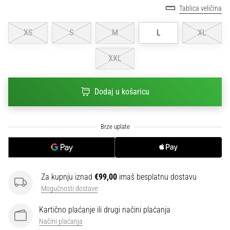
sa
Tablica veličina
službenim
dresovima
XS
S
M
L
XL
i
kopačkama
XXL
Nike,
adidas
i
Dodaj u košaricu
PUMA.
Budi
dio
svake
utakmice,
gola…
Za kupnju iznad
€99,00
imaš besplatnu dostavu
Mogućnosti dostave
Prikaži
sve
Kartično plaćanje ili drugi načini plaćanja
članke
Načini plaćanja