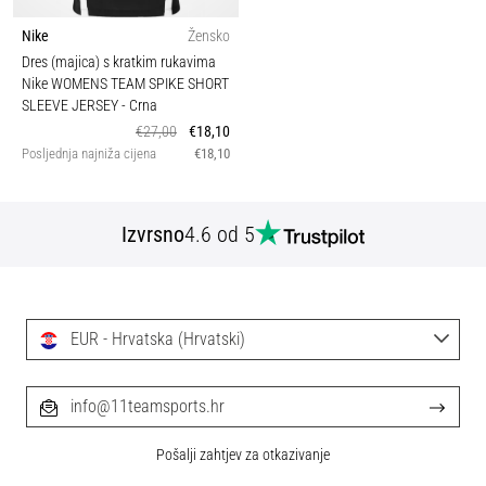
Nike
Žensko
Dres (majica) s kratkim rukavima
Nike WOMENS TEAM SPIKE SHORT
SLEEVE JERSEY
- Crna
€27,00
€18,10
Posljednja najniža cijena
€18,10
Izvrsno
4.6 od 5
EUR - Hrvatska (Hrvatski)
info@11teamsports.hr
Pošalji zahtjev za otkazivanje