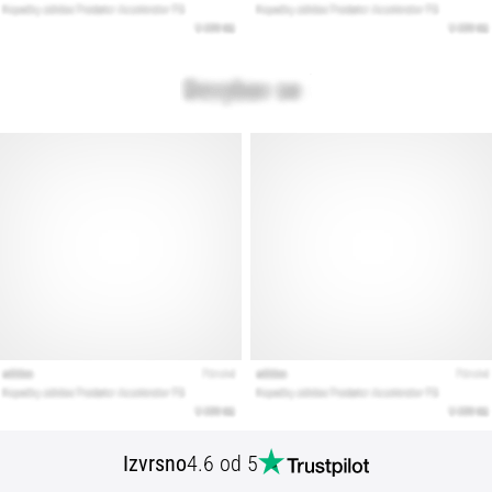
Izvrsno
4.6 od 5