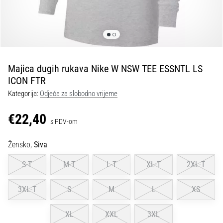
tisak
i
obradu
sportske
opreme
Majica dugih rukava Nike W NSW TEE ESSNTL LS
1. 7. 2025
ICON FTR
•
Kategorija:
Odjeća za slobodno vrijeme
1 min. čitanja
Play
€22,40
s PDV-om
for
More
Žensko,
Siva
Victories
Pripremi
S-T
M-T
L-T
XL-T
2XL-T
se
za
3XL-T
S
M
L
XS
ženski
EURO
XL
XXL
3XL
2025