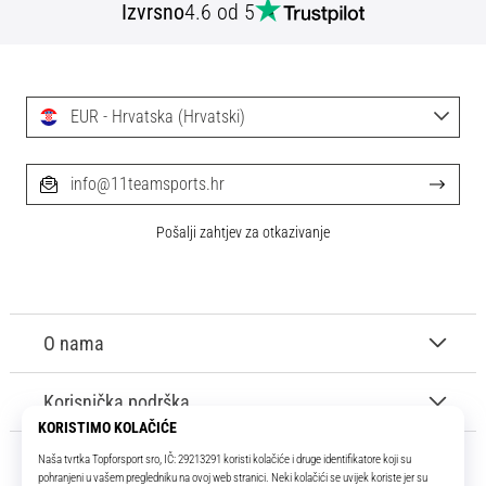
Izvrsno
4.6 od 5
EUR - Hrvatska (Hrvatski)
info@11teamsports.hr
Pošalji zahtjev za otkazivanje
O nama
Korisnička podrška