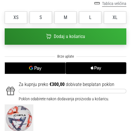
Tablica veličina
sa
službenim
dresovima
XS
S
M
L
XL
i
kopačkama
Dodaj u košaricu
Nike,
adidas
i
PUMA.
Budi
dio
svake
utakmice,
Za kupnju preko
€300,00
dobivate besplatan poklon
gola…
Poklon odabirete nakon dodavanja proizvoda u košaricu.
Prikaži
sve
članke