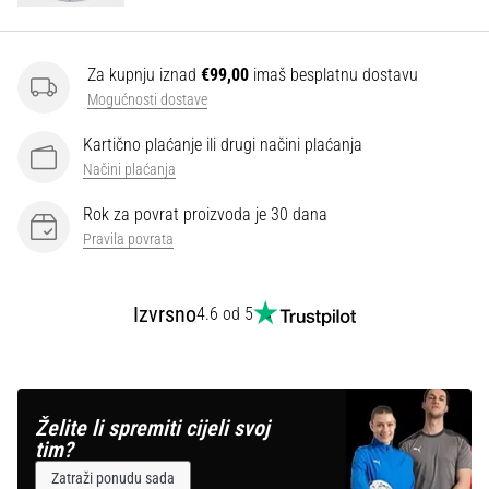
Za kupnju iznad
€99,00
imaš besplatnu dostavu
Mogućnosti dostave
Kartično plaćanje ili drugi načini plaćanja
Načini plaćanja
Rok za povrat proizvoda je 30 dana
Pravila povrata
Izvrsno
4.6 od 5
Želite li spremiti cijeli svoj
tim?
Zatraži ponudu sada