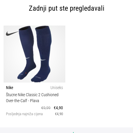
Zadnji put ste pregledavali
Nike
Uniseks
Štucne Nike Classic 2 Cushioned
Over-the-Calf
- Plava
€9,99
€4,90
Posljednja najniža cijena
€4,90