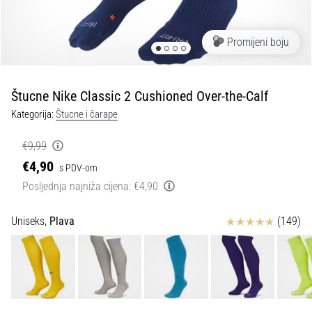
tisak
i
obradu
Promijeni boju
sportske
opreme
Štucne Nike Classic 2 Cushioned Over-the-Calf
1. 7. 2025
Kategorija:
Štucne i čarape
•
1 min. čitanja
€9,99
Play
€4,90
s PDV-om
for
Posljednja najniža cijena:
€4,90
More
Victories
Ocjena proizvoda
Uniseks,
Plava
(149)
Pripremi
se
za
ženski
EURO
2025