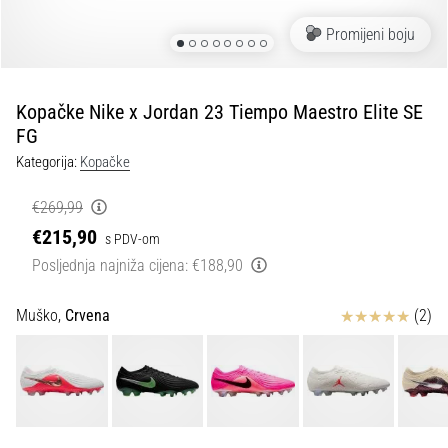
tisak
i
Promijeni boju
obradu
sportske
opreme
Kopačke Nike x Jordan 23 Tiempo Maestro Elite SE
FG
1. 7. 2025
Kategorija:
Kopačke
•
1 min. čitanja
€269,99
Play
€215,90
s PDV-om
for
Posljednja najniža cijena:
€188,90
More
Victories
Ocjena proizvoda
Muško,
Crvena
(2)
Pripremi
se
za
ženski
EURO
2025