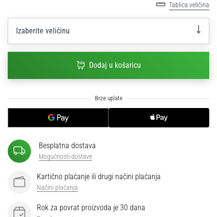
Tablica veličina
sa
službenim
dresovima
Izaberite veličinu
i
kopačkama
Nike,
Dodaj u košaricu
adidas
i
PUMA.
Budi
dio
svake
utakmice,
Besplatna dostava
gola…
Mogućnosti dostave
Kartično plaćanje ili drugi načini plaćanja
Prikaži
Načini plaćanja
sve
članke
Rok za povrat proizvoda je 30 dana