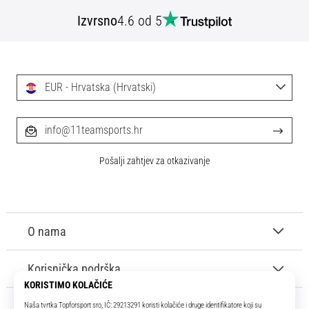
Izvrsno
4.6 od 5
EUR - Hrvatska (Hrvatski)
info@11teamsports.hr
Pošalji zahtjev za otkazivanje
O nama
Korisnička podrška