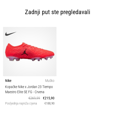
Zadnji put ste pregledavali
Nike
Muško
Kopačke Nike x Jordan 23 Tiempo
Maestro Elite SE FG
- Crvena
€269,99
€215,90
Posljednja najniža cijena
€188,90