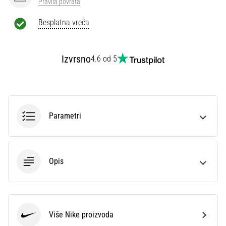
Pravila povrata
Besplatna vreća
Izvrsno
4.6 od 5
Parametri
Opis
Više Nike proizvoda
Nike