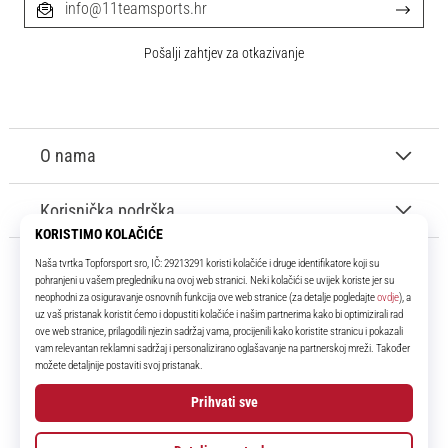
info@11teamsports.hr
Pošalji zahtjev za otkazivanje
O nama
Korisnička podrška
11teamsports.hr
Tvoj smo pouzdani suigrač već više od 16 godina! Cijelo to vrijeme
donosimo ti najbolje i najnovije proizvode iz svijeta nogometa.
Facebook
Instagram
YouTube