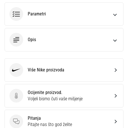
sa
službenim
Parametri
dresovima
i
kopačkama
Nike,
Opis
adidas
i
PUMA.
Budi
dio
Više Nike proizvoda
Nike
svake
utakmice,
gola…
Ocijenite proizvod.
Ocijenite proizvod.
Voljeli bismo čuti vaše mišjenje
Prikaži
sve
Pitanja
članke
Pitanja
Pitajte nas što god želite