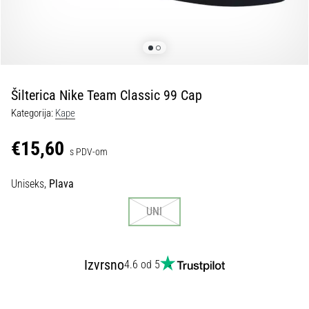
tisak
i
obradu
sportske
opreme
Šilterica Nike Team Classic 99 Cap
1. 7. 2025
Kategorija:
Kape
•
1 min. čitanja
€15,60
s PDV-om
Play
for
Uniseks,
Plava
More
Victories
UNI
Pripremi
se
za
Izvrsno
4.6 od 5
ženski
EURO
2025