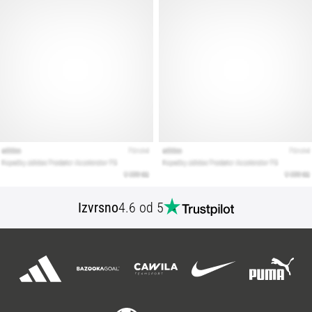
Izvrsno
4.6 od 5