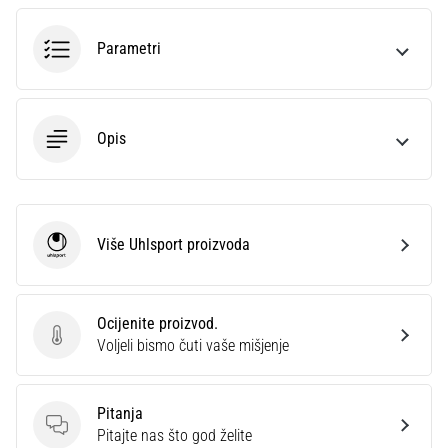
sa
službenim
Parametri
dresovima
i
kopačkama
Nike,
Opis
adidas
i
PUMA.
Budi
dio
Više Uhlsport proizvoda
Uhlsport
svake
utakmice,
gola…
Ocijenite proizvod.
Ocijenite proizvod.
Voljeli bismo čuti vaše mišjenje
Prikaži
sve
Pitanja
članke
Pitanja
Pitajte nas što god želite