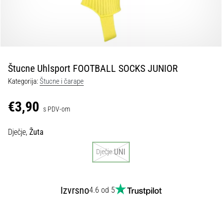
tisak
i
obradu
sportske
opreme
Štucne Uhlsport FOOTBALL SOCKS JUNIOR
1. 7. 2025
Kategorija:
Štucne i čarape
•
1 min. čitanja
€3,90
s PDV-om
Play
for
Dječje,
Žuta
More
Victories
UNI
Dječje
Pripremi
se
za
Izvrsno
4.6 od 5
ženski
EURO
2025