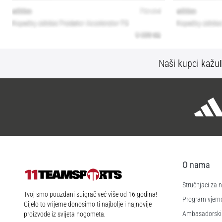
Naši kupci kažu
O nama
Stručnjaci za
11teamsports.hr
Tvoj smo pouzdani suigrač već više od 16 godina!
Program vjerno
Cijelo to vrijeme donosimo ti najbolje i najnovije
Ambasadorski
proizvode iz svijeta nogometa.