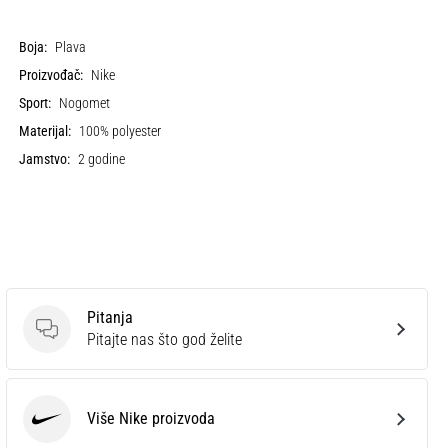
Boja:
Plava
Proizvođač:
Nike
Sport:
Nogomet
Materijal:
100% polyester
Jamstvo:
2 godine
Pitanja
Pitanja
Pitajte nas što god želite
Više Nike proizvoda
Nike