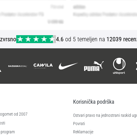
Izvrsno
4.6
od 5 temeljen na
12039 recen
Korisnička podrška
 nogomet od 2007
Ostvari pravo na jednostrani raskid ug
sti
Povrati
 program
Reklamacije