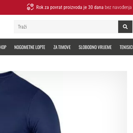
Rok za povrat proizvoda je 30 dana
bez navođenja 
Traži
HOP
NOGOMETNE LOPTE
ZA TIMOVE
SLOBODNO VRIJEME
TENISIC