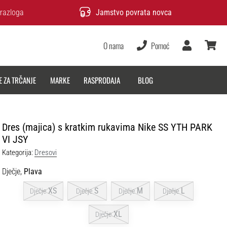
razloga
Jamstvo povrata novca
O nama
Pomoć
Korisnik
košarica
E ZA TRČANJE
MARKE
RASPRODAJA
BLOG
Dres (majica) s kratkim rukavima Nike SS YTH PARK
VI JSY
Kategorija:
Dresovi
Dječje,
Plava
XS
S
M
L
Dječje
Dječje
Dječje
Dječje
XL
Dječje