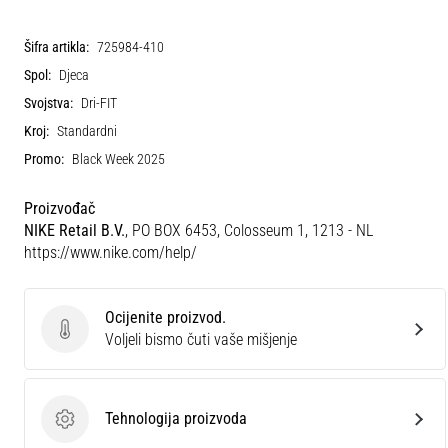
Šifra artikla:
725984-410
Spol:
Djeca
Svojstva:
Dri-FIT
Kroj:
Standardni
Promo:
Black Week 2025
Proizvođač
NIKE Retail B.V.
, PO BOX 6453, Colosseum 1, 1213 - NL
https://www.nike.com/help/
Ocijenite proizvod.
Ocijenite proizvod.
Voljeli bismo čuti vaše mišjenje
Tehnologija proizvoda
Tehnologija proizvoda