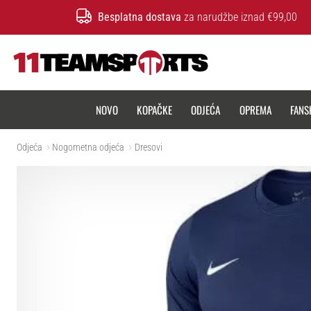
Besplatna dostava
za narudžbe iznad €99,00
11teamsports.hr
NOVO
KOPAČKE
ODJEĆA
OPREMA
FANS
Odjeća
Nogometna odjeća
Dresovi