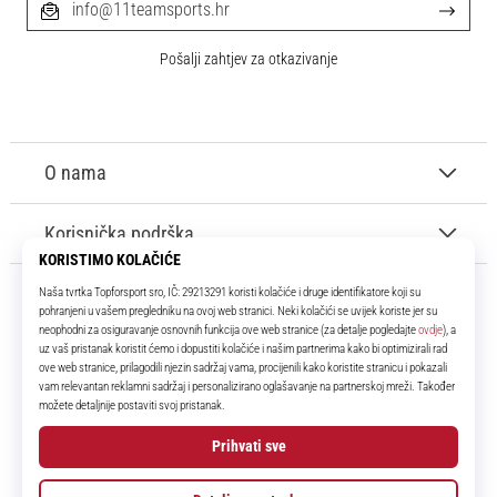
info@11teamsports.hr
Pošalji zahtjev za otkazivanje
O nama
Korisnička podrška
11teamsports.hr
Tvoj smo pouzdani suigrač već više od 16 godina! Cijelo to vrijeme
donosimo ti najbolje i najnovije proizvode iz svijeta nogometa.
Facebook
Instagram
YouTube