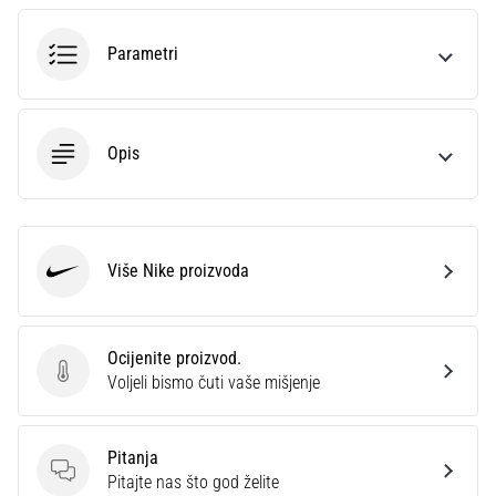
sa
službenim
Parametri
dresovima
i
kopačkama
Nike,
Opis
adidas
i
PUMA.
Budi
dio
Više Nike proizvoda
Nike
svake
utakmice,
gola…
Ocijenite proizvod.
Ocijenite proizvod.
Voljeli bismo čuti vaše mišjenje
Prikaži
sve
Pitanja
članke
Pitanja
Pitajte nas što god želite