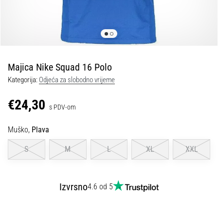
tisak
i
obradu
sportske
opreme
Majica Nike Squad 16 Polo
1. 7. 2025
Kategorija:
Odjeća za slobodno vrijeme
•
1 min. čitanja
€24,30
s PDV-om
Play
for
Muško,
Plava
More
Victories
S
M
L
XL
XXL
Pripremi
se
za
Izvrsno
4.6 od 5
ženski
EURO
2025