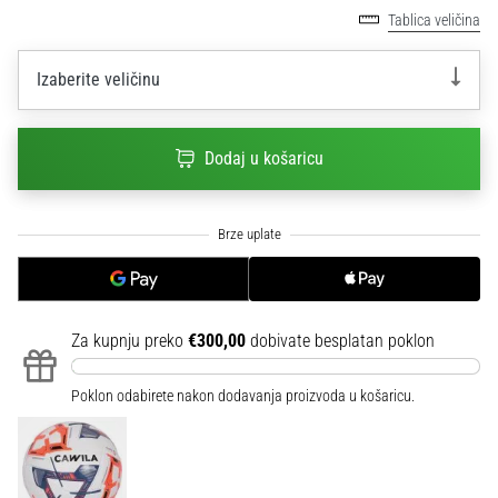
sa
Tablica veličina
službenim
dresovima
Izaberite veličinu
i
kopačkama
Nike,
Dodaj u košaricu
adidas
i
PUMA.
Budi
dio
svake
utakmice,
gola…
Za kupnju preko
€300,00
dobivate besplatan poklon
Poklon odabirete nakon dodavanja proizvoda u košaricu.
Prikaži
sve
članke