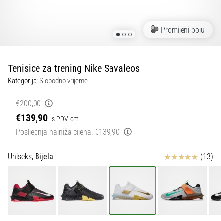
tisak
i
obradu
Promijeni boju
sportske
opreme
Tenisice za trening Nike Savaleos
1. 7. 2025
Kategorija:
Slobodno vrijeme
•
1 min. čitanja
€200,00
Play
€139,90
s PDV-om
for
Posljednja najniža cijena:
€139,90
More
Victories
Ocjena proizvoda
Uniseks,
Bijela
(13)
Pripremi
se
za
ženski
EURO
2025