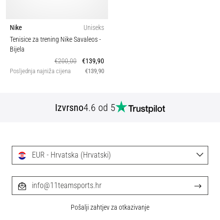
Nike
Uniseks
Tenisice za trening Nike Savaleos
-
Bijela
€200,00
€139,90
Posljednja najniža cijena
€139,90
Izvrsno
4.6 od 5
EUR - Hrvatska (Hrvatski)
info@11teamsports.hr
Pošalji zahtjev za otkazivanje