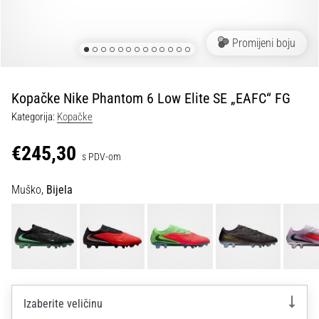
tisak
i
obradu
Promijeni boju
sportske
opreme
Kopačke Nike Phantom 6 Low Elite SE „EAFC“ FG
1. 7. 2025
Kategorija:
Kopačke
•
1 min. čitanja
€245,30
s PDV-om
Play
for
Muško,
Bijela
More
Victories
Pripremi
se
za
ženski
EURO
Izaberite veličinu
2025