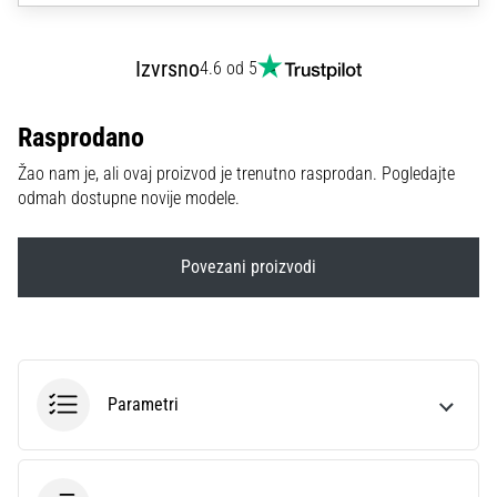
sa
službenim
dresovima
Izvrsno
4.6 od 5
i
kopačkama
Rasprodano
Nike,
adidas
Žao nam je, ali ovaj proizvod je trenutno rasprodan. Pogledajte
i
odmah dostupne novije modele.
PUMA.
Budi
dio
Povezani proizvodi
svake
utakmice,
gola…
Parametri
Prikaži
sve
članke