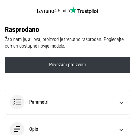
sa
Izvrsno
4.6 od 5
službenim
dresovima
i
Rasprodano
kopačkama
Nike,
Žao nam je, ali ovaj proizvod je trenutno rasprodan. Pogledajte
adidas
odmah dostupne novije modele.
i
PUMA.
Budi
Povezani proizvodi
dio
svake
utakmice,
gola…
Parametri
Prikaži
sve
članke
Opis