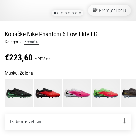
tisak
i
Promijeni boju
obradu
sportske
opreme
Kopačke Nike Phantom 6 Low Elite FG
Kategorija:
Kopačke
1. 7. 2025
•
€223,60
s PDV-om
1 min. čitanja
Play
Muško,
Zelena
for
More
Victories
Pripremi
se
za
ženski
Izaberite veličinu
EURO
2025