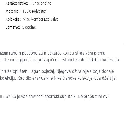
Karakteristike:
Funkcionalne
Materijal:
100% polyester
Kolekcija:
Nike Member Exclusive
Jamstvo:
2 godine
dizajniranom posebno za muškarce koji su strastveni prema
IT tehnologijom, osiguravajući da ostanete suhi i udobni na terenu.
 pruža opušten i lagan osjećaj. Njegova oštra bijela boja dodaje
lekciju. Kao dio ekskluzivne Nike članove kolekcije, ova džersija
 VII JSY SS je vaš savršeni sportski suputnik. Ne propustite ovu