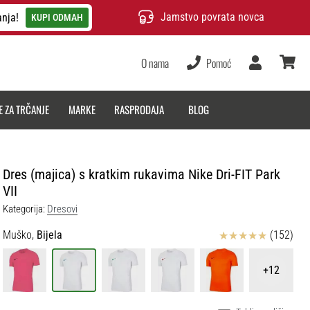
Jamstvo povrata novca
anja!
KUPI ODMAH
O nama
Pomoć
Korisnik
košarica
E ZA TRČANJE
MARKE
RASPRODAJA
BLOG
Dres (majica) s kratkim rukavima Nike Dri-FIT Park
VII
Kategorija:
Dresovi
Ocjena proizvoda
Muško,
Bijela
(152)
+12