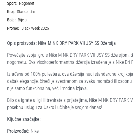
Sport:
Nogomet
Kroj:
Standardni
Boja:
Bijela
Promo:
Black Week 2025
Opis proizvoda: Nike M NK DRY PARK VII JSY SS Džersija
Povećajte svoju igru s Nike M NK DRY PARK VII JSY SS džersijom, 
nogometu. Ova visokoperformantna džersija izrađena je s Nike Dri-F
Izrađena od 100% poliestera, ova džersija nudi standardnu kroj koja
dašak elegancije, čineći je svestranom za svaku momčad ili osobnu ko
nije samo funkcionalna, već i modna izjava.
Bilo da igrate u ligi ili trenirate s prijateljima, Nike M NK DRY PARK
posebnu uslugu za Uskrs i učinite je svojom danas!
Ključne značajke:
Proizvođač:
Nike