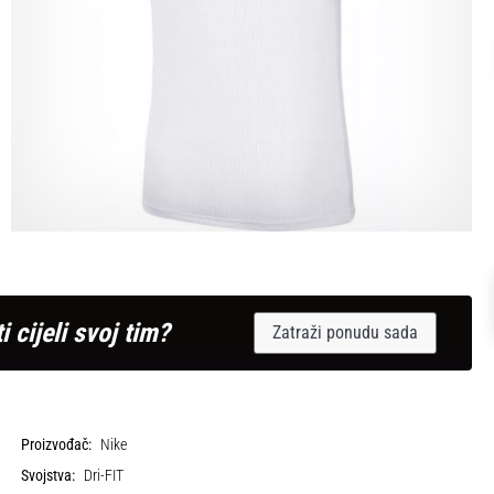
i cijeli svoj tim?
Zatraži ponudu sada
Proizvođač:
Nike
Svojstva:
Dri-FIT