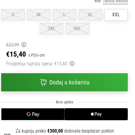
Tablica veličina
S
M
L
XL
XXL
3XL
4XL
€22,99
€15,40
s PDV-om
Posljednja najniža cijena:
€15,40
Dodaj u košaricu
Za kupnju preko
€300,00
dobivate besplatan poklon