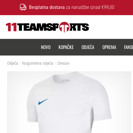
Besplatna dostava
za narudžbe iznad €99,00
11teamsports.hr
NOVO
KOPAČKE
ODJEĆA
OPREMA
FANS
Odjeća
Nogometna odjeća
Dresovi