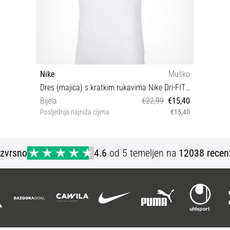
Nike
Muško
Dres (majica) s kratkim rukavima Nike Dri-FIT Park VII
Bijela
€22,99
€15,40
Posljednja najniža cijena
€15,40
XXL
Izvrsno
4.6
od 5 temeljen na
12038 recen