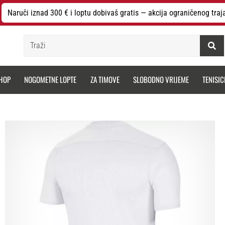
Naruči iznad 300 € i loptu dobivaš gratis — akcija ograničenog traj
Traži
HOP
NOGOMETNE LOPTE
ZA TIMOVE
SLOBODNO VRIJEME
TENISIC