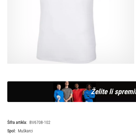
Želite li spremit
Šifra artikla:
BV6708-102
Spol:
Muškarci