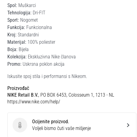
Spol:
Muškarci
Tehnologija:
Dri-FIT
Sport:
Nogomet
Funkcija:
Funkcionalna
Kroj:
Standardni
Materijal:
100% poliester
Boja:
Bijela
Kolekcija:
Ekskluzivna Nike članova
Promo:
Uskrsna poklon akcija
Iskusite spoj stila i performansi s Nikeom.
Proizvođač
NIKE Retail B.V.
, PO BOX 6453, Colosseum 1, 1213 - NL
https://www.nike.com/help/
Ocijenite proizvod.
Ocijenite proizvod.
Voljeli bismo čuti vaše mišjenje