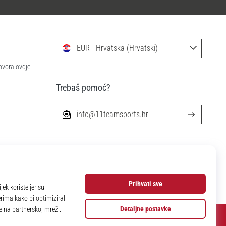
EUR - Hrvatska (Hrvatski)
ovora ovdje
Trebaš pomoć?
info@11teamsports.hr