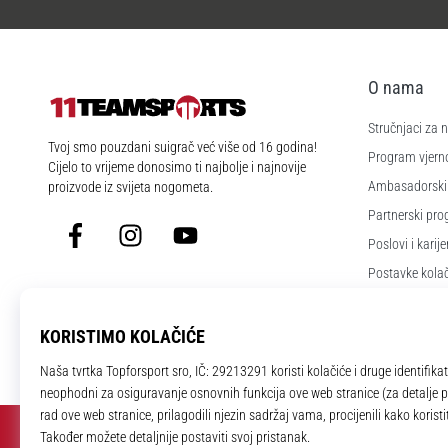
O nama
Stručnjaci za
11teamsports.hr
Tvoj smo pouzdani suigrač već više od 16 godina!
Program vjerno
Cijelo to vrijeme donosimo ti najbolje i najnovije
Ambasadorski
proizvode iz svijeta nogometa.
Partnerski pr
Facebook
Instagram
YouTube
Poslovi i karije
Postavke kola
Uvjeti i odredb