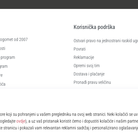
Korisnička podrška
 nogomet od 2007
Ostvari pravo na jednostrani raskid ug
sti
Povrati
 program
Reklamacije
Opremi svoj tim
ogram
Dostava i plaćanje
re
Pronađi pravu veličinu
čića
Kontakt
e
Najčešća pitanja
Pravila o zaštiti osobnih podataka
© 2010 – 2026
11teamsports.hr