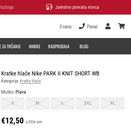
razloga
Jamstvo povrata novca
O nama
Pomoć
Korisnik
košarica
E ZA TRČANJE
MARKE
RASPRODAJA
BLOG
Kratke hlače Nike PARK II KNIT SHORT WB
Kategorija:
Kratke hlače
Muško,
Plava
S
M
L
XXL
XL
€12,50
s PDV-om