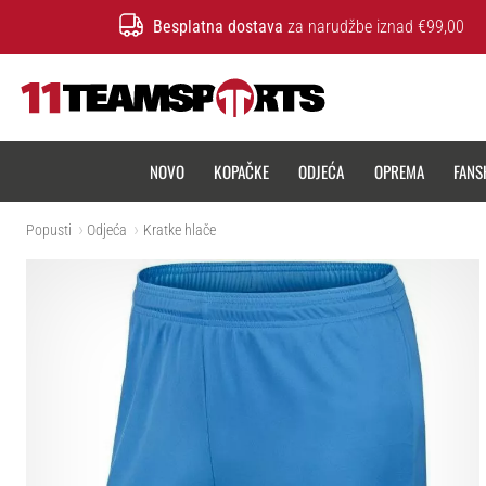
Besplatna dostava
za narudžbe iznad €99,00
11teamsports.hr
NOVO
KOPAČKE
ODJEĆA
OPREMA
FANS
Popusti
Odjeća
Kratke hlače