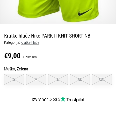
tisak
i
obradu
sportske
opreme
Kratke hlače Nike PARK II KNIT SHORT NB
1. 7. 2025
Kategorija:
Kratke hlače
•
1 min. čitanja
€9,00
s PDV-om
Play
for
Muško,
Zelena
More
Victories
S
M
L
XL
XXL
Pripremi
se
za
Izvrsno
4.6 od 5
ženski
EURO
2025