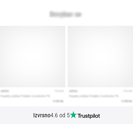
Izvrsno
4.6 od 5