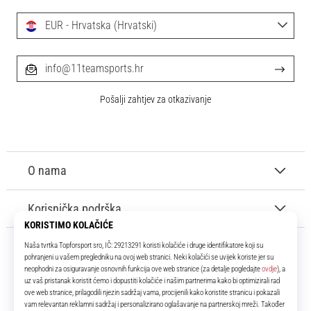
EUR - Hrvatska (Hrvatski)
info@11teamsports.hr
Pošalji zahtjev za otkazivanje
O nama
Korisnička podrška
11teamsports.hr
Tvoj smo pouzdani suigrač već više od 16 godina! Cijelo to vrijeme
donosimo ti najbolje i najnovije proizvode iz svijeta nogometa.