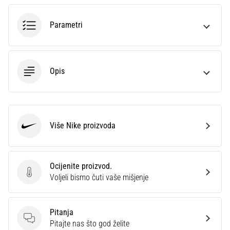
sa
službenim
Parametri
dresovima
i
kopačkama
Nike,
Opis
adidas
i
PUMA.
Budi
dio
Više Nike proizvoda
Nike
svake
utakmice,
gola…
Ocijenite proizvod.
Ocijenite proizvod.
Voljeli bismo čuti vaše mišjenje
Prikaži
sve
Pitanja
članke
Pitanja
Pitajte nas što god želite