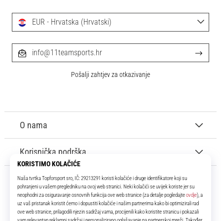
EUR - Hrvatska (Hrvatski)
info@11teamsports.hr
Pošalji zahtjev za otkazivanje
O nama
Korisnička podrška
11teamsports.hr
Tvoj smo pouzdani suigrač već više od 16 godina! Cijelo to vrijeme