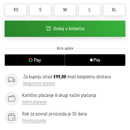
sa
XS
S
M
L
XL
službenim
dresovima
i
Dodaj u košaricu
kopačkama
Nike,
adidas
i
PUMA.
Budi
dio
svake
Za kupnju iznad
€99,00
imaš besplatnu dostavu
utakmice,
Mogućnosti dostave
gola…
Kartično plaćanje ili drugi načini plaćanja
Načini plaćanja
Prikaži
Rok za povrat proizvoda je 30 dana
sve
Pravila povrata
članke