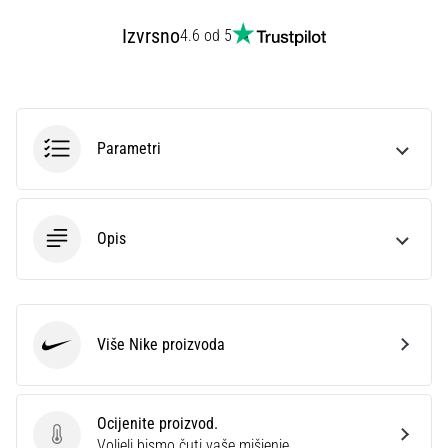
Izvrsno
4.6 od 5
Parametri
Opis
Više Nike proizvoda
Nike
Ocijenite proizvod.
Ocijenite proizvod.
Voljeli bismo čuti vaše mišjenje