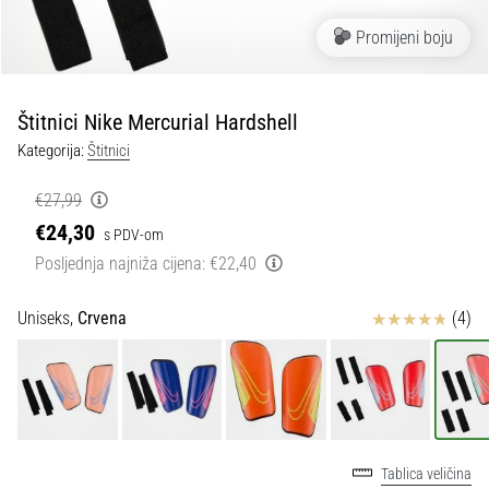
tisak
i
Promijeni boju
obradu
sportske
opreme
Štitnici Nike Mercurial Hardshell
Kategorija:
Štitnici
1. 7. 2025
•
€27,99
1 min. čitanja
€24,30
s PDV-om
Play
Posljednja najniža cijena:
€22,40
for
More
Ocjena proizvoda
Uniseks,
Crvena
(4)
Victories
Pripremi
se
za
ženski
EURO
Tablica veličina
2025