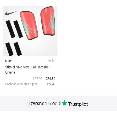
Nike
Uniseks
Štitnici Nike Mercurial Hardshell
-
Crvena
€27,99
€24,30
Posljednja najniža cijena
€22,40
Izvrsno
4.6 od 5