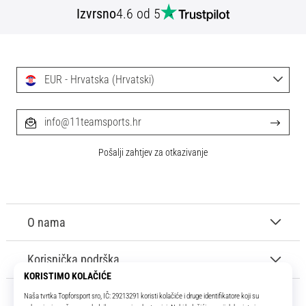
Izvrsno
4.6 od 5
EUR - Hrvatska (Hrvatski)
info@11teamsports.hr
Pošalji zahtjev za otkazivanje
O nama
Korisnička podrška