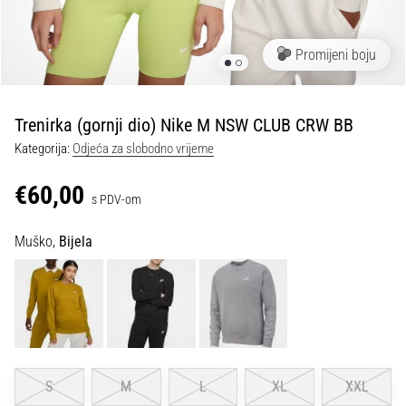
tisak
i
obradu
Promijeni boju
sportske
opreme
Trenirka (gornji dio) Nike M NSW CLUB CRW BB
1. 7. 2025
Kategorija:
Odjeća za slobodno vrijeme
•
1 min. čitanja
€60,00
s PDV-om
Play
for
Muško,
Bijela
More
Victories
Pripremi
se
za
ženski
EURO
S
M
L
XL
XXL
2025