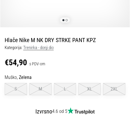
tisak
i
obradu
sportske
opreme
Hlače Nike M NK DRY STRKE PANT KPZ
1. 7. 2025
Kategorija:
Trenirka - donji dio
•
1 min. čitanja
€54,90
s PDV-om
Play
for
Muško,
Zelena
More
Victories
S
M
L
XL
2XL
Pripremi
se
za
Izvrsno
4.6 od 5
ženski
EURO
2025