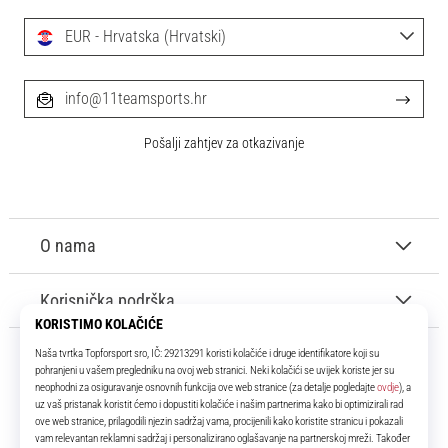
EUR - Hrvatska (Hrvatski)
info@11teamsports.hr
Pošalji zahtjev za otkazivanje
O nama
Korisnička podrška
11teamsports.hr
Tvoj smo pouzdani suigrač već više od 16 godina! Cijelo to vrijeme
donosimo ti najbolje i najnovije proizvode iz svijeta nogometa.