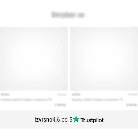
Izvrsno
4.6 od 5