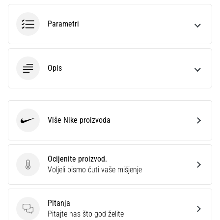
sa
službenim
Parametri
dresovima
i
kopačkama
Nike,
Opis
adidas
i
PUMA.
Budi
dio
Više Nike proizvoda
Nike
svake
utakmice,
gola…
Ocijenite proizvod.
Ocijenite proizvod.
Voljeli bismo čuti vaše mišjenje
Prikaži
sve
Pitanja
članke
Pitanja
Pitajte nas što god želite