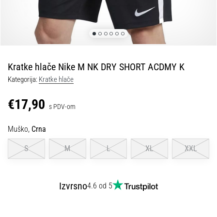
tisak
i
obradu
sportske
opreme
Kratke hlače Nike M NK DRY SHORT ACDMY K
1. 7. 2025
Kategorija:
Kratke hlače
•
1 min. čitanja
€17,90
s PDV-om
Play
for
Muško,
Crna
More
Victories
S
M
L
XL
XXL
Pripremi
se
za
Izvrsno
4.6 od 5
ženski
EURO
2025