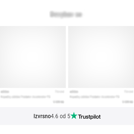
Izvrsno
4.6 od 5