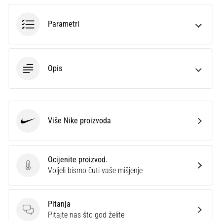
sa
službenim
Parametri
dresovima
i
kopačkama
Nike,
Opis
adidas
i
PUMA.
Budi
dio
Više Nike proizvoda
Nike
svake
utakmice,
gola…
Ocijenite proizvod.
Ocijenite proizvod.
Voljeli bismo čuti vaše mišjenje
Prikaži
sve
Pitanja
članke
Pitanja
Pitajte nas što god želite