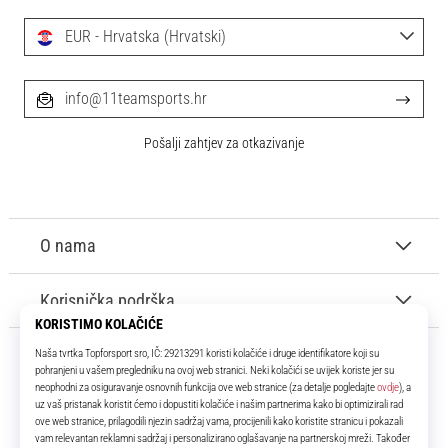
EUR - Hrvatska (Hrvatski)
info@11teamsports.hr
Pošalji zahtjev za otkazivanje
O nama
Korisnička podrška
11teamsports.hr
Tvoj smo pouzdani suigrač već više od 16 godina! Cijelo to vrijeme
donosimo ti najbolje i najnovije proizvode iz svijeta nogometa.