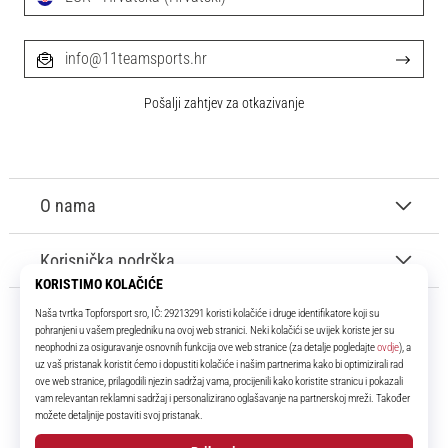
info@11teamsports.hr
Pošalji zahtjev za otkazivanje
O nama
Korisnička podrška
11teamsports.hr
Tvoj smo pouzdani suigrač već više od 16 godina! Cijelo to vrijeme
donosimo ti najbolje i najnovije proizvode iz svijeta nogometa.
Facebook
Instagram
YouTube