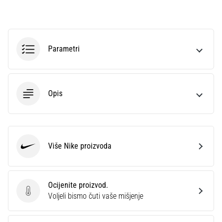
sa
službenim
dresovima
i
Parametri
kopačkama
Nike,
adidas
i
Opis
PUMA.
Budi
dio
svake
utakmice,
Više Nike proizvoda
gola…
Nike
Prikaži
Ocijenite proizvod.
sve
Ocijenite proizvod.
Voljeli bismo čuti vaše mišjenje
članke