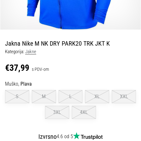
tisak
i
obradu
sportske
opreme
Jakna Nike M NK DRY PARK20 TRK JKT K
1. 7. 2025
Kategorija:
Jakne
•
1 min. čitanja
€37,99
s PDV-om
Play
for
Muško,
Plava
More
Victories
S
M
L
XL
XXL
Pripremi
se
3XL
4XL
za
ženski
EURO
Izvrsno
4.6 od 5
2025