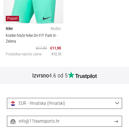
Popust
Nike
Muško
Kratke hlače Nike Dri-FIT Park III
-
Zelena
€17,99
€11,90
Posljednja najniža cijena
€12,10
Izvrsno
4.6 od 5
EUR - Hrvatska (Hrvatski)
info@11teamsports.hr