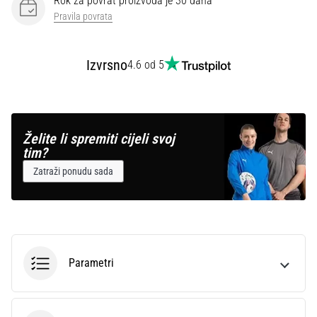
Rok za povrat proizvoda je 30 dana
Pravila povrata
Izvrsno
4.6 od 5
Želite li spremiti cijeli svoj
tim?
Zatraži ponudu sada
Parametri