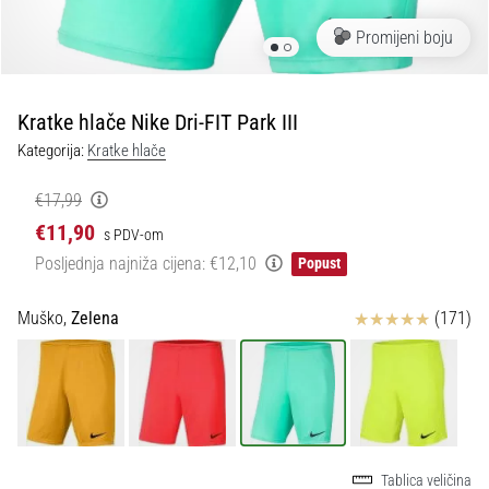
tisak
i
Promijeni boju
obradu
sportske
opreme
Kratke hlače Nike Dri-FIT Park III
Kategorija:
Kratke hlače
1. 7. 2025
•
€17,99
1 min. čitanja
€11,90
s PDV-om
Play
Posljednja najniža cijena:
€12,10
Popust
for
More
Ocjena proizvoda
Muško,
Zelena
(171)
Victories
Pripremi
se
za
ženski
EURO
2025
Tablica veličina