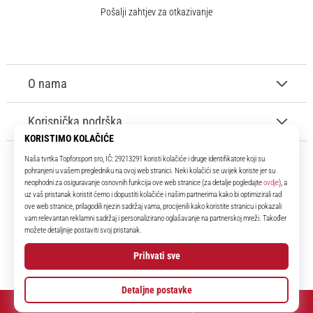
Pošalji zahtjev za otkazivanje
O nama
Korisnička podrška
11teamsports.hr
Tvoj smo pouzdani suigrač već više od 16 godina! Cijelo to vrijeme
donosimo ti najbolje i najnovije proizvode iz svijeta nogometa.
Facebook
Instagram
YouTube
© 2010 – 2026
11teamsports.hr