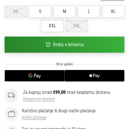
sa
službenim
XS
S
M
L
XL
dresovima
i
XXL
3XL
kopačkama
Nike,
adidas
Dodaj u košaricu
i
PUMA.
Budi
dio
svake
utakmice,
gola…
Za kupnju iznad
€99,00
imaš besplatnu dostavu
Mogućnosti dostave
Prikaži
Kartično plaćanje ili drugi načini plaćanja
sve
Načini plaćanja
članke