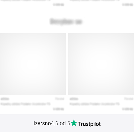
Izvrsno
4.6 od 5