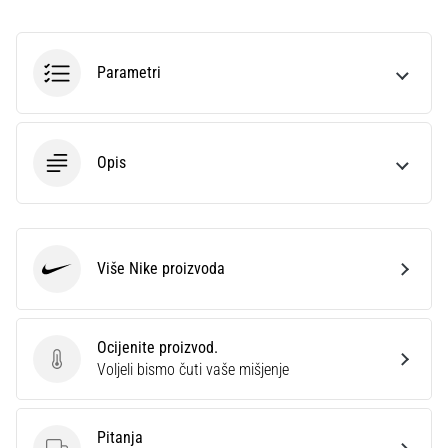
sa
službenim
dresovima
Parametri
i
kopačkama
Nike,
adidas
Opis
i
PUMA.
Budi
dio
svake
Više Nike proizvoda
Nike
utakmice,
gola…
Ocijenite proizvod.
Ocijenite proizvod.
Prikaži
Voljeli bismo čuti vaše mišjenje
sve
članke
Pitanja