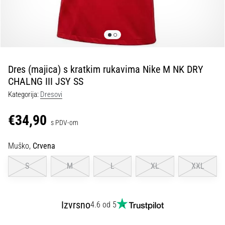
tisak
i
obradu
sportske
opreme
Dres (majica) s kratkim rukavima Nike M NK DRY
1. 7. 2025
CHALNG III JSY SS
•
Kategorija:
Dresovi
1 min. čitanja
Play
€34,90
s PDV-om
for
More
Muško,
Crvena
Victories
Pripremi
S
M
L
XL
XXL
se
za
ženski
Izvrsno
4.6 od 5
EURO
2025