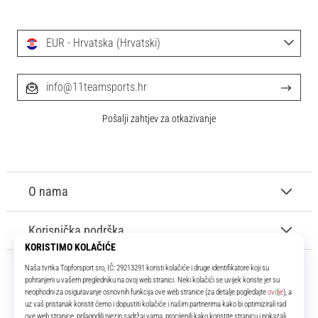
EUR - Hrvatska (Hrvatski)
info@11teamsports.hr
Pošalji zahtjev za otkazivanje
O nama
Korisnička podrška
11teamsports.hr
Tvoj smo pouzdani suigrač već više od 16 godina! Cijelo to vrijeme