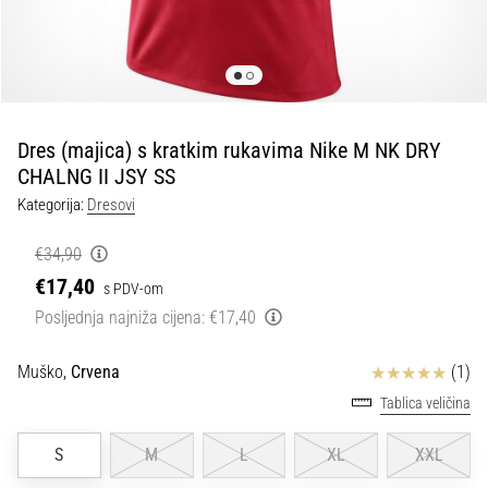
tisak
i
obradu
sportske
opreme
Dres (majica) s kratkim rukavima Nike M NK DRY
1. 7. 2025
CHALNG II JSY SS
•
Kategorija:
Dresovi
1 min. čitanja
Play
€34,90
for
€17,40
s PDV-om
More
Posljednja najniža cijena:
€17,40
Victories
Pripremi
Ocjena proizvoda
Muško,
Crvena
(1)
se
Tablica veličina
za
ženski
S
M
L
XL
XXL
EURO
2025