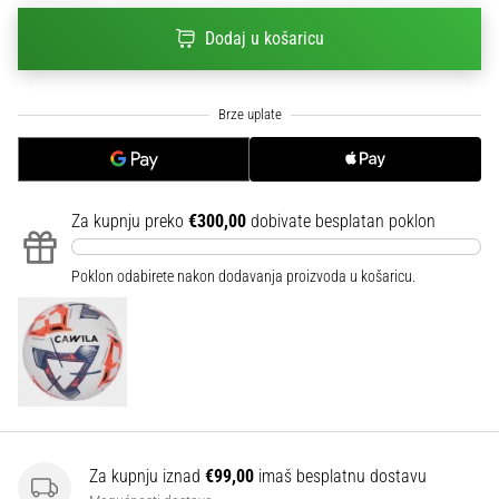
sa
Dodaj u košaricu
službenim
dresovima
i
kopačkama
Nike,
adidas
i
PUMA.
Za kupnju preko
€300,00
dobivate besplatan poklon
Budi
dio
Poklon odabirete nakon dodavanja proizvoda u košaricu.
svake
utakmice,
gola…
Prikaži
sve
članke
Za kupnju iznad
€99,00
imaš besplatnu dostavu