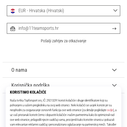
EUR - Hrvatska (Hrvatski)
info@11teamsports.hr
Pošalji zahtjev za otkazivanje
O nama
Korisnička podrška
11teamsports.hr
Tvoj smo pouzdani suigrač već više od 16 godina! Cijelo to vrijeme
donosimo ti najbolje i najnovije proizvode iz svijeta nogometa.