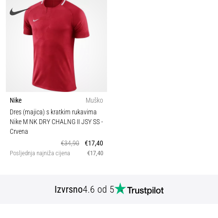
Nike
Muško
Dres (majica) s kratkim rukavima
Nike M NK DRY CHALNG II JSY SS
-
Crvena
€34,90
€17,40
Posljednja najniža cijena
€17,40
Izvrsno
4.6 od 5