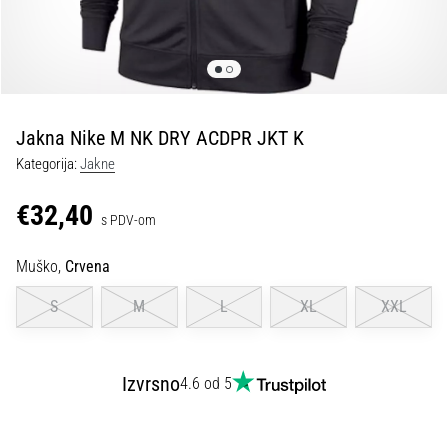
tisak
i
obradu
sportske
opreme
Jakna Nike M NK DRY ACDPR JKT K
1. 7. 2025
Kategorija:
Jakne
•
1 min. čitanja
€32,40
s PDV-om
Play
for
Muško,
Crvena
More
Victories
S
M
L
XL
XXL
Pripremi
se
za
Izvrsno
4.6 od 5
ženski
EURO
2025