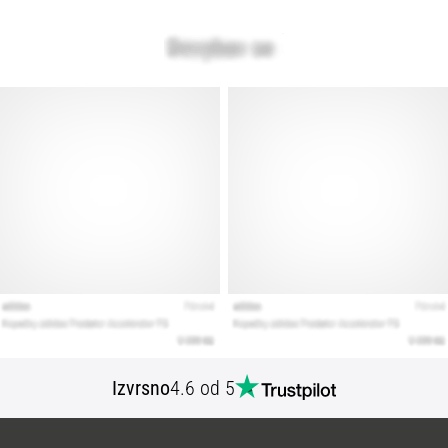
Izvrsno
4.6 od 5