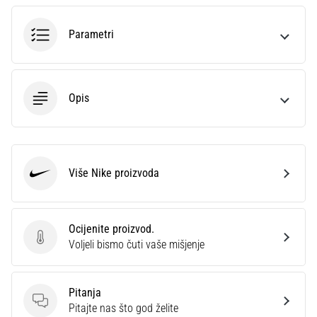
sa
službenim
Parametri
dresovima
i
kopačkama
Nike,
Opis
adidas
i
PUMA.
Budi
dio
Više Nike proizvoda
Nike
svake
utakmice,
gola…
Ocijenite proizvod.
Ocijenite proizvod.
Voljeli bismo čuti vaše mišjenje
Prikaži
sve
Pitanja
članke
Pitanja
Pitajte nas što god želite