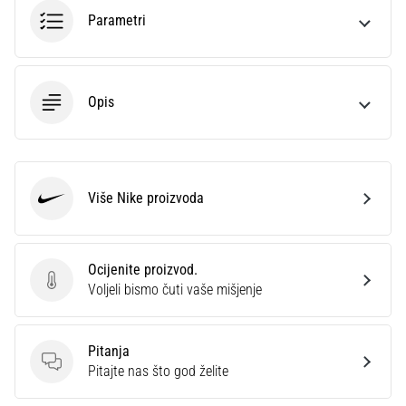
sa
Parametri
službenim
dresovima
i
kopačkama
Opis
Nike,
adidas
i
PUMA.
Budi
Više Nike proizvoda
Nike
dio
svake
utakmice,
Ocijenite proizvod.
gola…
Ocijenite proizvod.
Voljeli bismo čuti vaše mišjenje
Prikaži
Pitanja
sve
Pitanja
Pitajte nas što god želite
članke