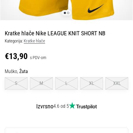
tisak
i
obradu
sportske
opreme
Kratke hlače Nike LEAGUE KNIT SHORT NB
Kategorija:
Kratke hlače
1. 7. 2025
•
€13,90
s PDV-om
1 min. čitanja
Play
Muško,
Žuta
for
More
S
M
L
XL
XXL
Victories
Pripremi
se
Izvrsno
4.6 od 5
za
ženski
EURO
2025