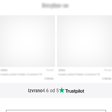
Izvrsno
4.6 od 5