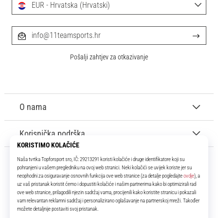
EUR - Hrvatska (Hrvatski)
info@11teamsports.hr
Pošalji zahtjev za otkazivanje
O nama
Korisnička podrška
11teamsports.hr
Tvoj smo pouzdani suigrač već više od 16 godina! Cijelo to vrijeme
donosimo ti najbolje i najnovije proizvode iz svijeta nogometa.