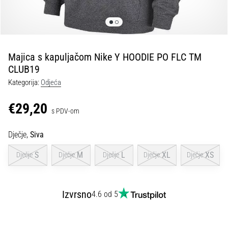
tisak
i
obradu
sportske
opreme
Majica s kapuljačom Nike Y HOODIE PO FLC TM
CLUB19
1. 7. 2025
Kategorija:
Odjeća
•
1 min. čitanja
€29,20
s PDV-om
Play
for
Dječje,
Siva
More
Victories
S
M
L
XL
XS
Dječje
Dječje
Dječje
Dječje
Dječje
Pripremi
se
za
Izvrsno
4.6 od 5
ženski
EURO
2025