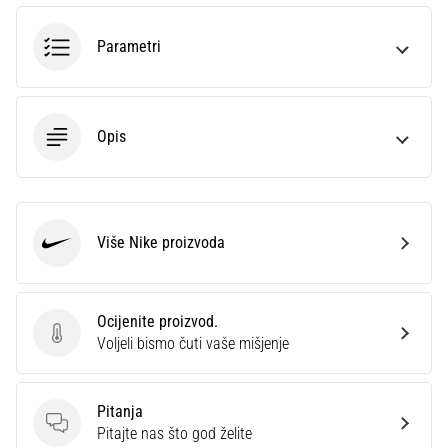
sa
službenim
Parametri
dresovima
i
kopačkama
Nike,
Opis
adidas
i
PUMA.
Budi
dio
Više Nike proizvoda
Nike
svake
utakmice,
gola…
Ocijenite proizvod.
Ocijenite proizvod.
Voljeli bismo čuti vaše mišjenje
Prikaži
sve
Pitanja
članke
Pitanja
Pitajte nas što god želite