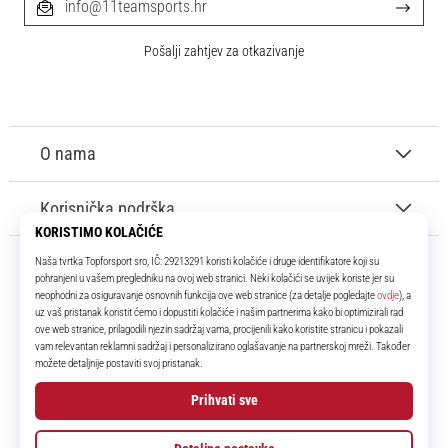
info@11teamsports.hr
Pošalji zahtjev za otkazivanje
O nama
Korisnička podrška
11teamsports.hr
Tvoj smo pouzdani suigrač već više od 16 godina! Cijelo to vrijeme
donosimo ti najbolje i najnovije proizvode iz svijeta nogometa.
Facebook
Instagram
YouTube