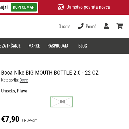
Jamstvo povrata novca
anja!
KUPI ODMAH
O nama
Pomoć
Korisnik
košarica
E ZA TRČANJE
MARKE
RASPRODAJA
BLOG
Boca Nike BIG MOUTH BOTTLE 2.0 - 22 OZ
Kategorija:
Boce
Uniseks,
Plava
UNI
€7,90
s PDV-om