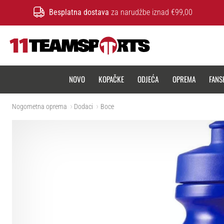
Besplatna dostava
za narudžbe iznad €99,00
11teamsports.hr
NOVO
KOPAČKE
ODJEĆA
OPREMA
FANS
Nogometna oprema
Dodaci
Boce