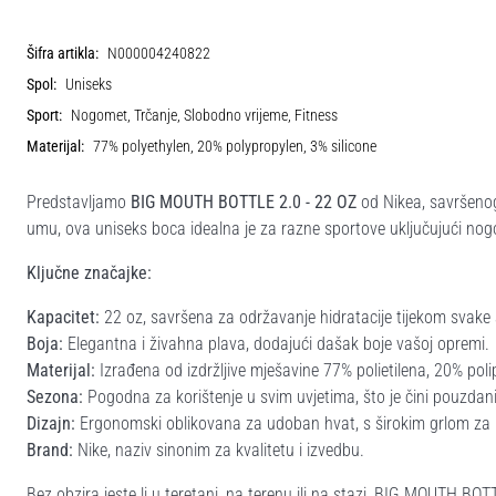
Šifra artikla:
N000004240822
Spol:
Uniseks
Sport:
Nogomet, Trčanje, Slobodno vrijeme, Fitness
Materijal:
77% polyethylen, 20% polypropylen, 3% silicone
Predstavljamo
BIG MOUTH BOTTLE 2.0 - 22 OZ
od Nikea, savršenog 
umu, ova uniseks boca idealna je za razne sportove uključujući nogom
Ključne značajke:
Kapacitet:
22 oz, savršena za održavanje hidratacije tijekom svake 
Boja:
Elegantna i živahna plava, dodajući dašak boje vašoj opremi.
Materijal:
Izrađena od izdržljive mješavine 77% polietilena, 20% polipr
Sezona:
Pogodna za korištenje u svim uvjetima, što je čini pouzdani
Dizajn:
Ergonomski oblikovana za udoban hvat, s širokim grlom za la
Brand:
Nike, naziv sinonim za kvalitetu i izvedbu.
Bez obzira jeste li u teretani, na terenu ili na stazi, BIG MOUTH BOT