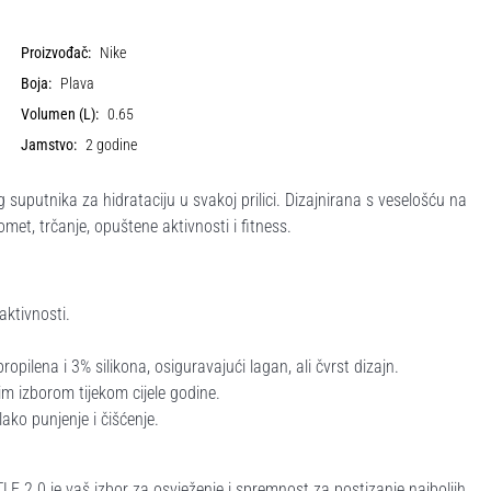
Proizvođač:
Nike
Boja:
Plava
Volumen (L):
0.65
Jamstvo:
2 godine
suputnika za hidrataciju u svakoj prilici. Dizajnirana s veselošću na
et, trčanje, opuštene aktivnosti i fitness.
aktivnosti.
opilena i 3% silikona, osiguravajući lagan, ali čvrst dizajn.
m izborom tijekom cijele godine.
ko punjenje i čišćenje.
TLE 2.0 je vaš izbor za osvježenje i spremnost za postizanje najboljih