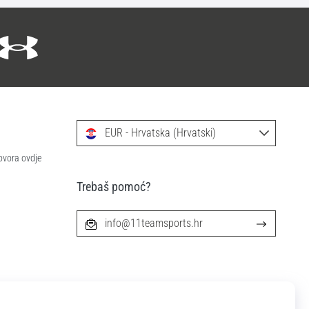
EUR - Hrvatska (Hrvatski)
ovora ovdje
Trebaš pomoć?
info@11teamsports.hr