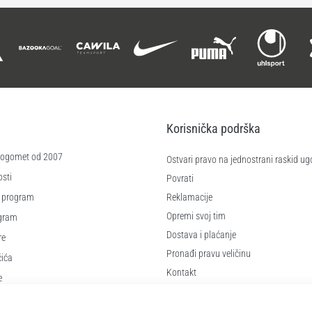
Korisnička podrška
 nogomet od 2007
Ostvari pravo na jednostrani raskid ug
sti
Povrati
 program
Reklamacije
Opremi svoj tim
ogram
Dostava i plaćanje
re
Pronađi pravu veličinu
čića
Kontakt
e
Najčešća pitanja
Pravila o zaštiti osobnih podataka