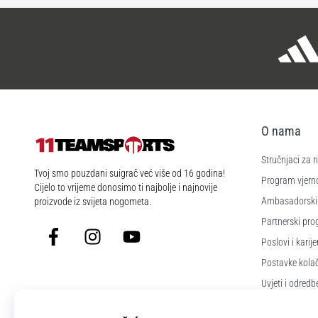
O nama
Stručnjaci za
11teamsports.hr
Tvoj smo pouzdani suigrač već više od 16 godina!
Program vjerno
Cijelo to vrijeme donosimo ti najbolje i najnovije
Ambasadorski
proizvode iz svijeta nogometa.
Partnerski pr
Facebook
Instagram
YouTube
Poslovi i karije
Postavke kola
Uvjeti i odredb