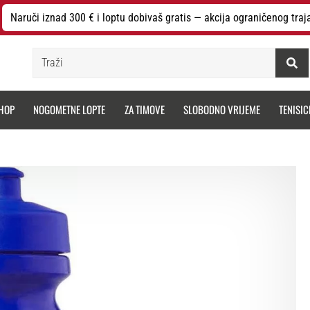
Naruči iznad 300 € i loptu dobivaš gratis — akcija ograničenog traj
Traži
HOP
NOGOMETNE LOPTE
ZA TIMOVE
SLOBODNO VRIJEME
TENISIC