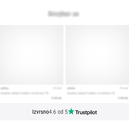
Izvrsno
4.6 od 5