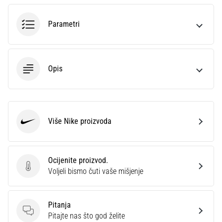
sa
službenim
Parametri
dresovima
i
kopačkama
Nike,
Opis
adidas
i
PUMA.
Budi
dio
Više Nike proizvoda
Nike
svake
utakmice,
gola…
Ocijenite proizvod.
Ocijenite proizvod.
Voljeli bismo čuti vaše mišjenje
Prikaži
sve
Pitanja
članke
Pitanja
Pitajte nas što god želite