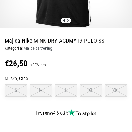
tisak
i
obradu
sportske
opreme
Majica Nike M NK DRY ACDMY19 POLO SS
1. 7. 2025
Kategorija:
Majice za trening
•
1 min. čitanja
€26,50
s PDV-om
Play
for
Muško,
Crna
More
Victories
S
M
L
XL
XXL
Pripremi
se
za
Izvrsno
4.6 od 5
ženski
EURO
2025