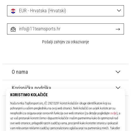
EUR - Hrvatska (Hrvatski)
info@11teamsports.hr
Pošalji zahtjev za otkazivanje
O nama
Korisnička podrška
11teamsports.hr
Tvoj smo pouzdani suigrač već više od 16 godina! Cijelo to vrijeme
donosimo ti najbolje i najnovije proizvode iz svijeta nogometa.