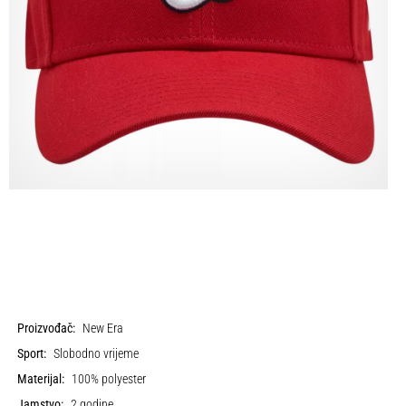
Proizvođač:
New Era
Sport:
Slobodno vrijeme
Materijal:
100% polyester
Jamstvo:
2 godine