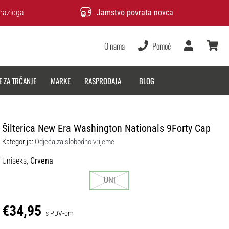
razloga
Jamstvo povrata novca
O nama
Pomoć
Korisnik
košarica
E ZA TRČANJE
MARKE
RASPRODAJA
BLOG
Šilterica New Era Washington Nationals 9Forty Cap
Kategorija:
Odjeća za slobodno vrijeme
Uniseks,
Crvena
UNI
€34,95
s PDV-om