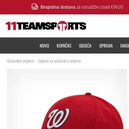
Besplatna dostava
za narudžbe iznad €99,00
11teamsports.hr
NOVO
KOPAČKE
ODJEĆA
OPREMA
FANS
Slobodno vrijeme
Odjeća za slobodno vrijeme