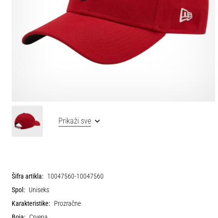
Prikaži sve
Šifra artikla:
10047560-10047560
Spol:
Uniseks
Karakteristike:
Prozračne
Boja:
Crvena