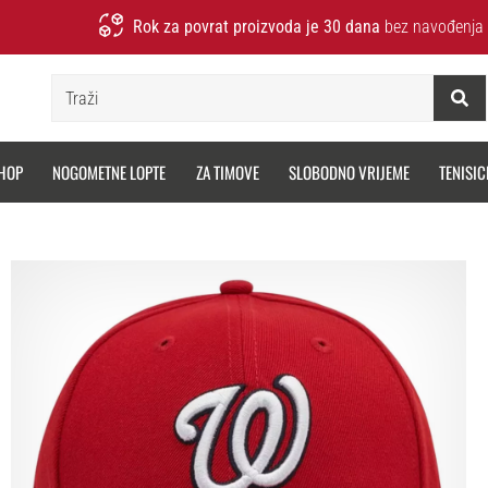
Rok za povrat proizvoda je 30 dana
bez navođenja 
Traži
HOP
NOGOMETNE LOPTE
ZA TIMOVE
SLOBODNO VRIJEME
TENISIC