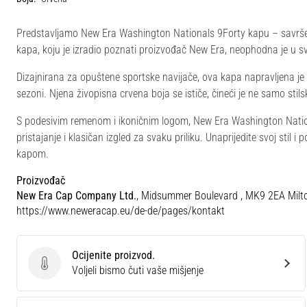
Predstavljamo New Era Washington Nationals 9Forty kapu – savršen
kapa, koju je izradio poznati proizvođač New Era, neophodna je u s
Dizajnirana za opuštene sportske navijače, ova kapa napravljena je
sezoni. Njena živopisna crvena boja se ističe, čineći je ne samo sti
S podesivim remenom i ikoničnim logom, New Era Washington Nation
pristajanje i klasičan izgled za svaku priliku. Unaprijedite svoj s
kapom.
Proizvođač
New Era Cap Company Ltd.
, Midsummer Boulevard , MK9 2EA Milt
https://www.neweracap.eu/de-de/pages/kontakt
Ocijenite proizvod.
Ocijenite proizvod.
Voljeli bismo čuti vaše mišjenje