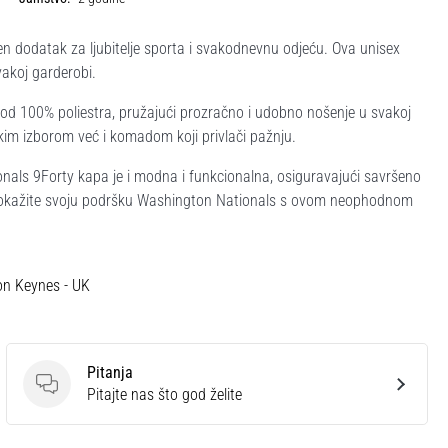
 dodatak za ljubitelje sporta i svakodnevnu odjeću. Ova unisex
vakoj garderobi.
 od 100% poliestra, pružajući prozračno i udobno nošenje u svakoj
lskim izborom već i komadom koji privlači pažnju.
als 9Forty kapa je i modna i funkcionalna, osiguravajući savršeno
til i pokažite svoju podršku Washington Nationals s ovom neophodnom
on Keynes - UK
Pitanja
Pitanja
Pitajte nas što god želite