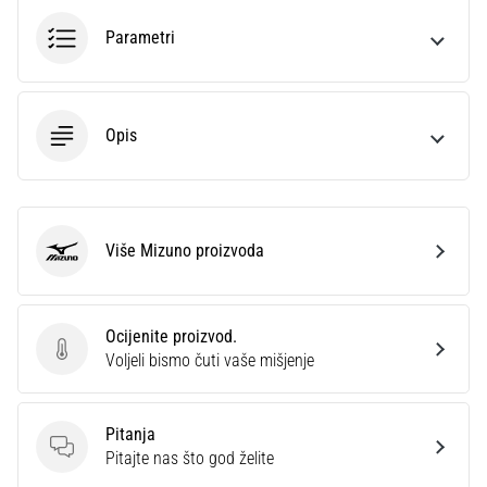
sa
Parametri
službenim
dresovima
i
kopačkama
Nike,
Opis
adidas
i
PUMA.
Budi
Više Mizuno proizvoda
dio
Mizuno
svake
utakmice,
gola…
Ocijenite proizvod.
Ocijenite proizvod.
Voljeli bismo čuti vaše mišjenje
Prikaži
sve
Pitanja
članke
Pitanja
Pitajte nas što god želite