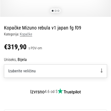
tisak
i
obradu
sportske
opreme
Kopačke Mizuno rebula v1 japan fg f09
Kategorija:
Kopačke
1. 7. 2025
•
€319,90
s PDV-om
1 min. čitanja
Play
Uniseks,
Bijela
for
More
Izaberite veličinu
Victories
Pripremi
se
Izvrsno
4.6 od 5
za
ženski
EURO
2025