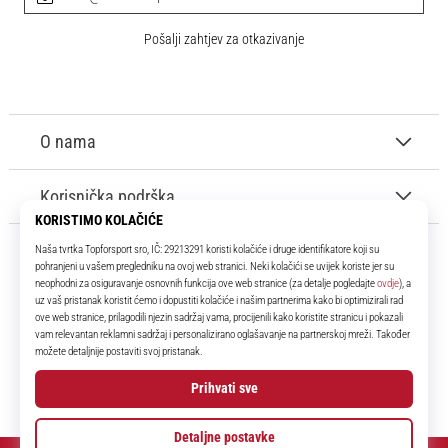
Pošalji zahtjev za otkazivanje
O nama
Korisnička podrška
11teamsports.hr
Tvoj smo pouzdani suigrač već više od 16 godina! Cijelo to vrijeme
donosimo ti najbolje i najnovije proizvode iz svijeta nogometa.
Facebook
Instagram
YouTube