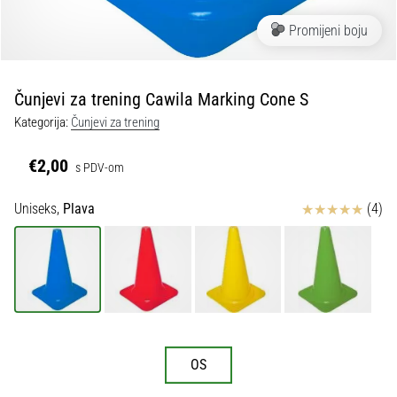
tisak
i
Promijeni boju
obradu
sportske
opreme
Čunjevi za trening Cawila Marking Cone S
Kategorija:
Čunjevi za trening
1. 7. 2025
•
€2,00
s PDV-om
1 min. čitanja
Play
Ocjena proizvoda
Uniseks,
Plava
(4)
for
More
Victories
Pripremi
se
za
ženski
OS
EURO
2025