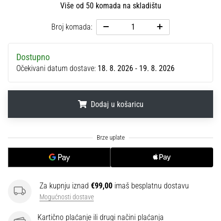
Više od 50 komada na skladištu
sa
službenim
Broj komada:
dresovima
i
kopačkama
Dostupno
Nike,
Očekivani datum dostave:
18. 8. 2026 - 19. 8. 2026
adidas
i
PUMA.
Dodaj u košaricu
Budi
dio
svake
.
.
.
utakmice,
gola…
Prikaži
Za kupnju iznad
€99,00
imaš besplatnu dostavu
sve
Mogućnosti dostave
članke
Kartično plaćanje ili drugi načini plaćanja