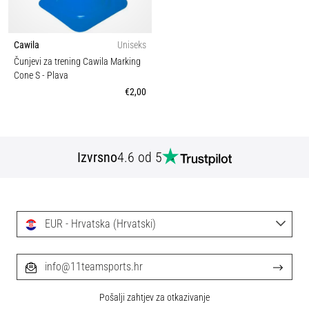
Cawila
Uniseks
Čunjevi za trening Cawila Marking
Cone S
- Plava
€2,00
Izvrsno
4.6 od 5
EUR - Hrvatska (Hrvatski)
info@11teamsports.hr
Pošalji zahtjev za otkazivanje