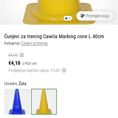
tisak
i
obradu
Promijeni boju
sportske
opreme
Čunjevi za trening Cawila Marking cone L 40cm
1. 7. 2025
Kategorija:
Čunjevi za trening
•
1 min. čitanja
€4,95
Play
€4,10
s PDV-om
for
Posljednja najniža cijena:
€3,60
More
Victories
Uniseks,
Žuta
Pripremi
se
za
ženski
EURO
2025