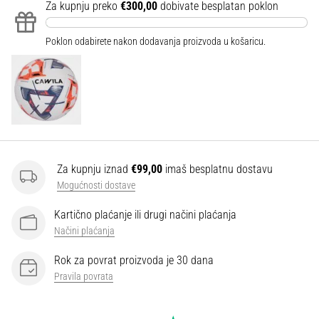
Za kupnju preko
€300,00
dobivate besplatan poklon
Poklon odabirete nakon dodavanja proizvoda u košaricu.
Za kupnju iznad
€99,00
imaš besplatnu dostavu
Mogućnosti dostave
Kartično plaćanje ili drugi načini plaćanja
Načini plaćanja
Rok za povrat proizvoda je 30 dana
Pravila povrata