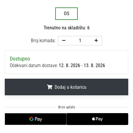
sa
službenim
OS
dresovima
i
Trenutno na skladištu: 6
kopačkama
Nike,
Broj komada:
adidas
i
PUMA.
Dostupno
Budi
Očekivani datum dostave:
12. 8. 2026 - 13. 8. 2026
dio
svake
utakmice,
Dodaj u košaricu
gola…
.
.
.
Prikaži
sve
članke