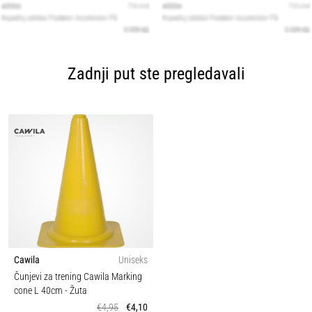
Zadnji put ste pregledavali
Cawila
Uniseks
Čunjevi za trening Cawila Marking
cone L 40cm
- Žuta
€4,95
€4,10