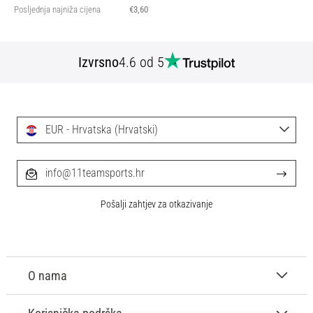
Posljednja najniža cijena
€3,60
Izvrsno
4.6 od 5
EUR - Hrvatska (Hrvatski)
info@11teamsports.hr
Pošalji zahtjev za otkazivanje
O nama