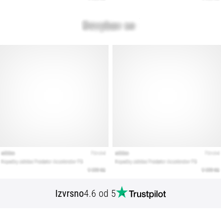
Izvrsno
4.6 od 5