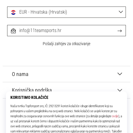
EUR - Hrvatska (Hrvatski)
info@11teamsports.hr
Pošalji zahtjev za otkazivanje
O nama
Korisnička podrška
11teamsports.hr
Tvoj smo pouzdani suigrač već više od 16 godina! Cijelo to vrijeme
donosimo ti najbolje i najnovije proizvode iz svijeta nogometa.