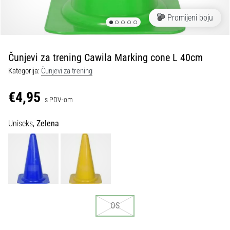
tisak
i
Promijeni boju
obradu
sportske
opreme
Čunjevi za trening Cawila Marking cone L 40cm
Kategorija:
Čunjevi za trening
1. 7. 2025
•
€4,95
s PDV-om
1 min. čitanja
Play
Uniseks,
Zelena
for
More
Victories
Pripremi
se
za
ženski
OS
EURO
2025