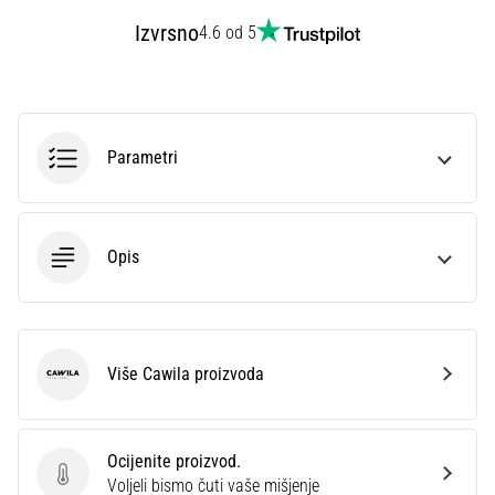
sa
Izvrsno
4.6 od 5
službenim
dresovima
i
kopačkama
Nike,
Parametri
adidas
i
PUMA.
Budi
Opis
dio
svake
utakmice,
gola…
Više Cawila proizvoda
Cawila
Prikaži
sve
članke
Ocijenite proizvod.
Ocijenite proizvod.
Voljeli bismo čuti vaše mišjenje