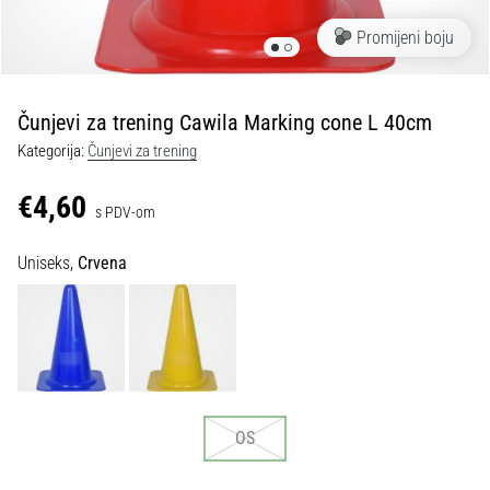
tisak
i
Promijeni boju
obradu
sportske
opreme
Čunjevi za trening Cawila Marking cone L 40cm
Kategorija:
Čunjevi za trening
1. 7. 2025
•
€4,60
s PDV-om
1 min. čitanja
Play
Uniseks,
Crvena
for
More
Victories
Pripremi
se
za
ženski
OS
EURO
2025