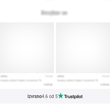
Izvrsno
4.6 od 5