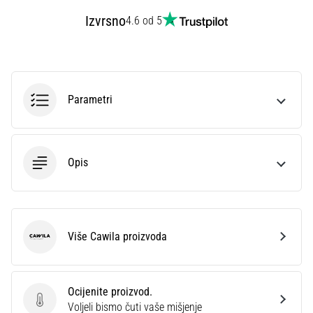
sa
Izvrsno
4.6 od 5
službenim
dresovima
i
kopačkama
Nike,
Parametri
adidas
i
PUMA.
Budi
Opis
dio
svake
utakmice,
gola…
Više Cawila proizvoda
Cawila
Prikaži
sve
članke
Ocijenite proizvod.
Ocijenite proizvod.
Voljeli bismo čuti vaše mišjenje