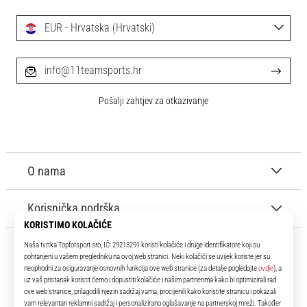
EUR - Hrvatska (Hrvatski)
info@11teamsports.hr
Pošalji zahtjev za otkazivanje
O nama
Korisnička podrška
11teamsports.hr
Tvoj smo pouzdani suigrač već više od 16 godina! Cijelo to vrijeme
donosimo ti najbolje i najnovije proizvode iz svijeta nogometa.