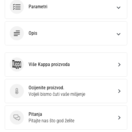
sa
Parametri
službenim
dresovima
i
kopačkama
Opis
Nike,
adidas
i
PUMA.
Budi
Više Kappa proizvoda
Kappa
dio
svake
utakmice,
Ocijenite proizvod.
gola…
Ocijenite proizvod.
Voljeli bismo čuti vaše mišjenje
Prikaži
Pitanja
sve
Pitanja
Pitajte nas što god želite
članke