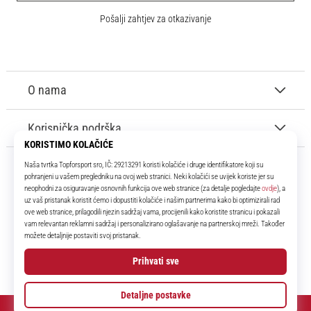
Pošalji zahtjev za otkazivanje
O nama
Korisnička podrška
11teamsports.hr
Tvoj smo pouzdani suigrač već više od 16 godina! Cijelo to vrijeme
donosimo ti najbolje i najnovije proizvode iz svijeta nogometa.
Facebook
Instagram
YouTube