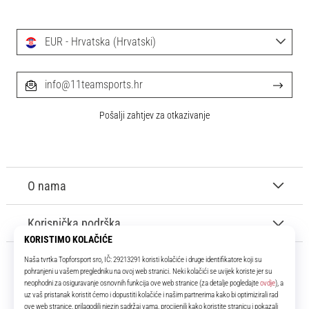
EUR - Hrvatska (Hrvatski)
info@11teamsports.hr
Pošalji zahtjev za otkazivanje
O nama
Korisnička podrška
11teamsports.hr
Tvoj smo pouzdani suigrač već više od 16 godina! Cijelo to vrijeme