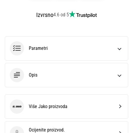
sa
službenim
Izvrsno
4.6 od 5
dresovima
i
kopačkama
Nike,
adidas
Parametri
i
PUMA.
Budi
dio
Opis
svake
utakmice,
gola…
Više Jako proizvoda
Jako
Prikaži
sve
članke
Ocijenite proizvod.