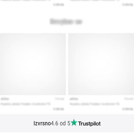
Izvrsno
4.6 od 5