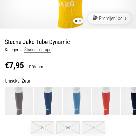
tisak
i
obradu
Promijeni boju
sportske
opreme
Štucne Jako Tube Dynamic
1. 7. 2025
Kategorija:
Štucne i čarape
•
1 min. čitanja
€7,95
s PDV-om
Play
for
Uniseks,
Žuta
More
Victories
Pripremi
se
za
ženski
EURO
S
M
L
2025