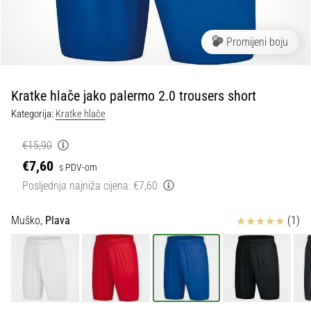
tisak
i
obradu
Promijeni boju
sportske
opreme
Kratke hlače jako palermo 2.0 trousers short
1. 7. 2025
Kategorija:
Kratke hlače
•
1 min. čitanja
€15,90
Play
€7,60
s PDV-om
for
Posljednja najniža cijena:
€7,60
More
Victories
Ocjena proizvoda
Muško,
Plava
(1)
Pripremi
se
za
ženski
EURO
2025