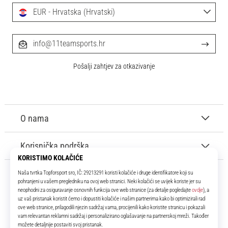
EUR - Hrvatska (Hrvatski)
info@11teamsports.hr
Pošalji zahtjev za otkazivanje
O nama
Korisnička podrška
11teamsports.hr
Tvoj smo pouzdani suigrač već više od 16 godina! Cijelo to vrijeme
donosimo ti najbolje i najnovije proizvode iz svijeta nogometa.