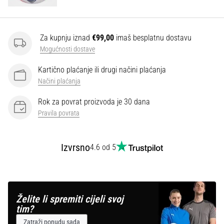
Za kupnju iznad
€99,00
imaš besplatnu dostavu
Mogućnosti dostave
Kartično plaćanje ili drugi načini plaćanja
Načini plaćanja
Rok za povrat proizvoda je 30 dana
Pravila povrata
Izvrsno
4.6 od 5
Želite li spremiti cijeli svoj
tim?
Zatraži ponudu sada