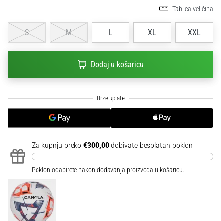
sa
Tablica veličina
službenim
dresovima
S
M
L
XL
XXL
i
kopačkama
Nike,
Dodaj u košaricu
adidas
i
PUMA.
Budi
dio
svake
utakmice,
Za kupnju preko
€300,00
dobivate besplatan poklon
gola…
Poklon odabirete nakon dodavanja proizvoda u košaricu.
Prikaži
sve
članke