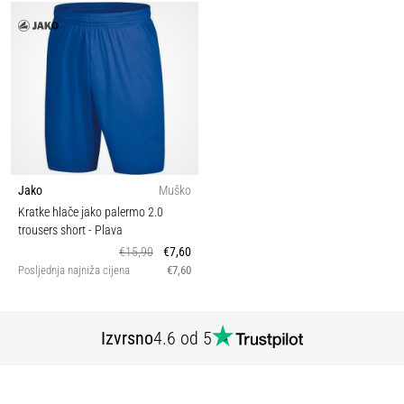
Jako
Muško
Kratke hlače jako palermo 2.0
trousers short
- Plava
€15,90
€7,60
Posljednja najniža cijena
€7,60
Izvrsno
4.6 od 5