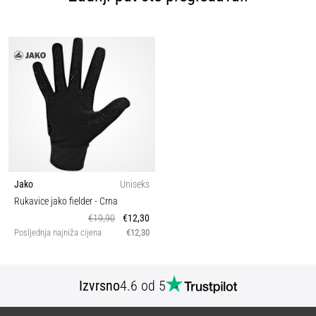
Jako
Uniseks
Rukavice jako fielder
- Crna
€19,90
€12,30
Posljednja najniža cijena
€12,30
Izvrsno
4.6 od 5