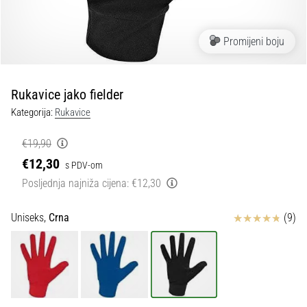
tisak
i
obradu
Promijeni boju
sportske
opreme
Rukavice jako fielder
1. 7. 2025
Kategorija:
Rukavice
•
1 min. čitanja
€19,90
Play
€12,30
s PDV-om
for
Posljednja najniža cijena:
€12,30
More
Victories
Ocjena proizvoda
Uniseks,
Crna
(9)
Pripremi
se
za
ženski
EURO
2025