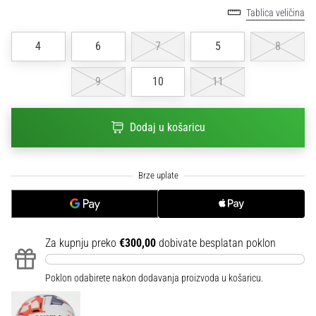
sa
Tablica veličina
službenim
dresovima
4
6
7
5
8
i
kopačkama
9
10
11
Nike,
adidas
i
Dodaj u košaricu
PUMA.
Budi
dio
svake
utakmice,
gola…
Za kupnju preko
€300,00
dobivate besplatan poklon
Prikaži
sve
Poklon odabirete nakon dodavanja proizvoda u košaricu.
članke