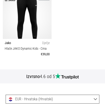
Jako
Dječje
Hlače JAKO Dynamic Kids
- Crna
€39,00
Izvrsno
4.6 od 5
EUR - Hrvatska (Hrvatski)