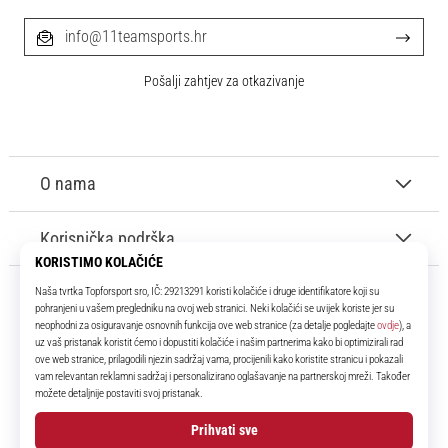
info@11teamsports.hr
Pošalji zahtjev za otkazivanje
O nama
Korisnička podrška
11teamsports.hr
Tvoj smo pouzdani suigrač već više od 16 godina! Cijelo to vrijeme
donosimo ti najbolje i najnovije proizvode iz svijeta nogometa.
Facebook
Instagram
YouTube