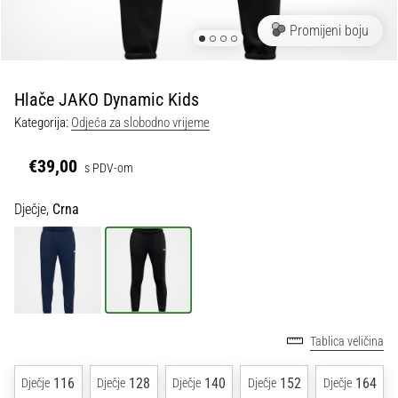
tisak
i
Promijeni boju
obradu
sportske
opreme
Hlače JAKO Dynamic Kids
Kategorija:
Odjeća za slobodno vrijeme
1. 7. 2025
•
€39,00
s PDV-om
1 min. čitanja
Play
Dječje,
Crna
for
More
Victories
Pripremi
se
za
Tablica veličina
ženski
EURO
116
128
140
152
164
Dječje
Dječje
Dječje
Dječje
Dječje
2025