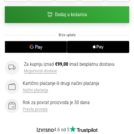
sa
službenim
Dodaj u košaricu
dresovima
i
kopačkama
Nike,
adidas
i
PUMA.
Budi
Za kupnju iznad
€99,00
imaš besplatnu dostavu
dio
Mogućnosti dostave
svake
Kartično plaćanje ili drugi načini plaćanja
utakmice,
gola…
Načini plaćanja
Rok za povrat proizvoda je 30 dana
Pravila povrata
Prikaži
sve
članke
Izvrsno
4.6 od 5