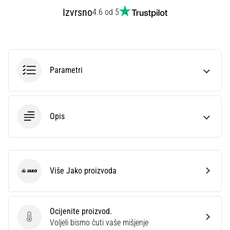
sa
Izvrsno
4.6 od 5
službenim
dresovima
i
kopačkama
Nike,
Parametri
adidas
i
PUMA.
Budi
Opis
dio
svake
utakmice,
gola…
Više Jako proizvoda
Jako
Prikaži
sve
Ocijenite proizvod.
članke
Ocijenite proizvod.
Voljeli bismo čuti vaše mišjenje