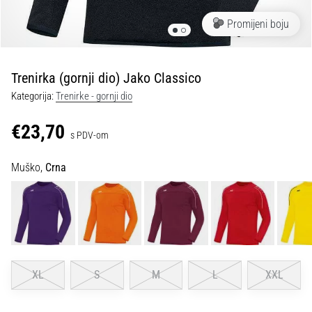
tisak
i
Promijeni boju
obradu
sportske
opreme
Trenirka (gornji dio) Jako Classico
Kategorija:
Trenirke - gornji dio
1. 7. 2025
•
€23,70
s PDV-om
1 min. čitanja
Play
Muško,
Crna
for
More
Victories
Pripremi
se
za
XL
S
M
L
XXL
ženski
EURO
2025