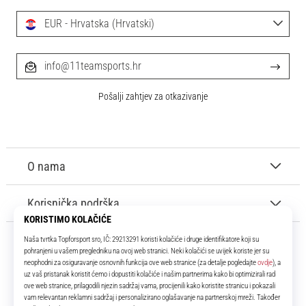
EUR - Hrvatska (Hrvatski)
info@11teamsports.hr
Pošalji zahtjev za otkazivanje
O nama
Korisnička podrška
11teamsports.hr
Tvoj smo pouzdani suigrač već više od 16 godina! Cijelo to vrijeme
donosimo ti najbolje i najnovije proizvode iz svijeta nogometa.