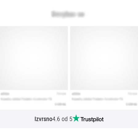
Izvrsno
4.6 od 5